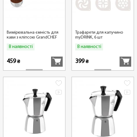
Вимірювальна ємність для
Трафарети для капучино
кави з кліпсою GrandCHEF
myDRINK, 6 шт
В наявності
В наявності
Купити
Купити
459
399
₴
₴