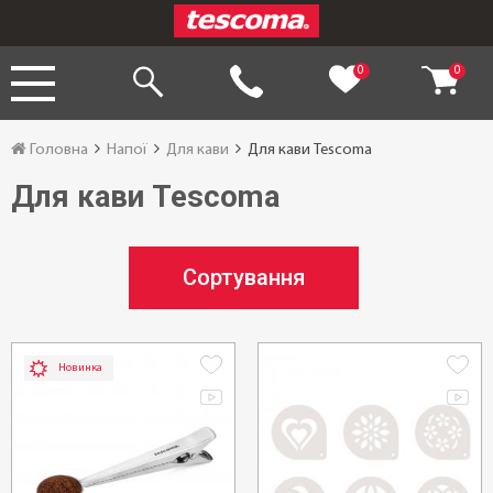
0
0
Головна
Напої
Для кави
Для кави Tescoma
Для кави Tescoma
Сортування
Новинка