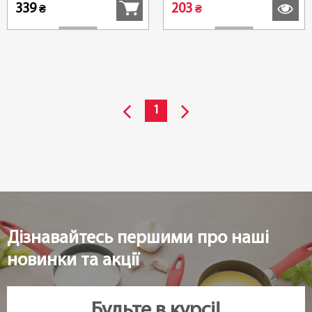
339
203
₴
₴
1
Дізнавайтесь першими про наші
новинки та акції
Будьте в курсі!