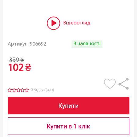
Відеоогляд
В наявності
Артикул:
906692
339
₴
102
₴
0 Відгук(а,ів)
Купити
Купити в 1 клік