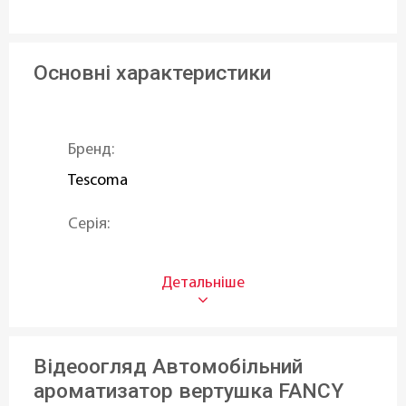
Основні характеристики
Бренд:
Tescoma
Серія:
FANCY HOME
Діаметр ø:
5,5 см
Відеоогляд Автомобільний
Висота (см):
ароматизатор вертушка FANCY
1,5 см