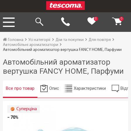
0
0
Головна
Усі категорії
Дім та покупки
Для повітря
Автомобільні ароматизатори
Автомобільний ароматизатор вертушка FANCY HOME, Парфуми
Автомобільний ароматизатор
вертушка FANCY HOME, Парфуми
Все про товар
Опис
Характеристики
Відгу
Суперціна
− 70%