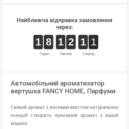
Найближча відправка замовлення
через:
1
1
1
1
7
7
8
8
1
1
1
1
1
1
2
2
1
1
1
1
1
0
годин
хвилин
секунд
Автомобільний ароматизатор
вертушка FANCY HOME, Парфуми
Свіжий аромат з високим вмістом натуральних
есенцій створить приємний аромат у вашій
машині.