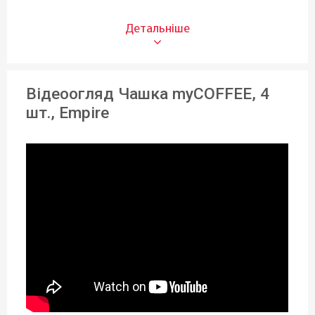
myCOFFEE
Тип:
Набір
Відеоогляд Чашка myCOFFEE, 4
Призначення:
шт., Empire
Для чаю
,
Для кави
Об'єм (л):
320 мл
Матеріал:
Кістяна порцеляна
Колір:
Різнокольорові