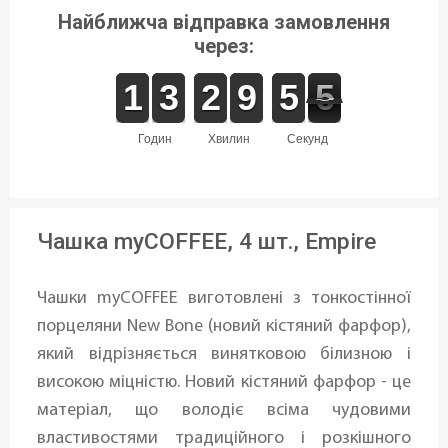
Найближча відправка замовлення
через:
1
1
1
1
2
2
3
3
3
2
2
0
9
9
0
5
5
6
5
5
годин
хвилин
секунд
Чашка myCOFFEE, 4 шт., Empire
Чашки myCOFFEE виготовлені з тонкостінної
порцеляни New Bone (новий кістяний фарфор),
який відрізняється винятковою білизною і
високою міцністю. Новий кістяний фарфор - це
матеріал, що володіє всіма чудовими
властивостями традиційного і розкішного