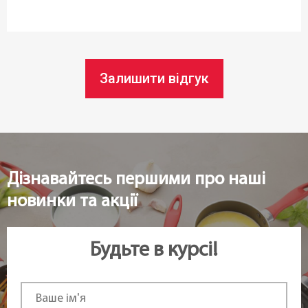
Кількість предметів:
4 шт
Можливість використання в
Залишити відгук
посудомийній машині:
Так
Діаметр ø:
8,5 см
Дізнавайтесь першими про наші
новинки та акції
Висота (см):
10 см
Будьте в курсі!
Довжина:
12 см