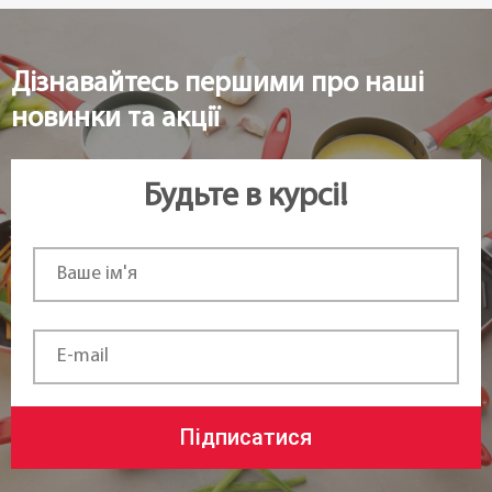
22 см
Дізнавайтесь першими про наші
Статус товару:
новинки та акції
В наявності
Країна реєстрація бренду:
Будьте в курсі!
Чехія
Підписатися