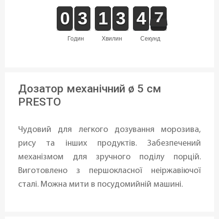
9
9
0
0
2
2
3
3
1
1
1
1
2
2
3
3
5
4
4
7
7
6
годин
хвилин
секунд
Дозатор механічний ø 5 см
PRESTO
Чудовий для легкого дозування морозива,
рису та інших продуктів. Забезпечений
механізмом для зручного поділу порцій.
Виготовлено з першокласної неіржавіючої
сталі. Можна мити в посудомийній машині.