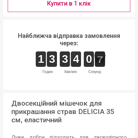
Купити в 1 клік
Найближча відправка замовлення
через:
1
1
1
1
2
2
3
3
2
2
3
3
3
3
4
4
1
0
0
7
6
6
годин
хвилин
секунд
Двосекційний мішечок для
прикрашання страв DELICIA 35
см, еластичний
Дуже добре підходить для двоколірного