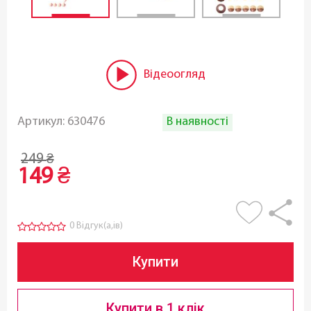
Відеоогляд
В наявності
Артикул:
630476
249
₴
149
₴
0 Відгук(а,ів)
Купити
Купити в 1 клік