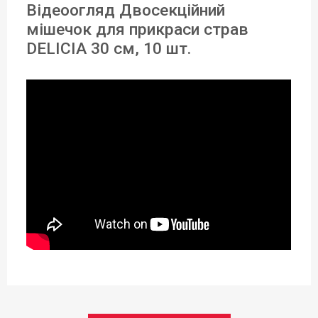
Відеоогляд Двосекційний
Матеріал:
мішечок для прикраси страв
Поліетилен
DELICIA 30 см, 10 шт.
Довжина:
30 см
Статус товару:
Під замовлення
Країна реєстрація бренду:
Чехія