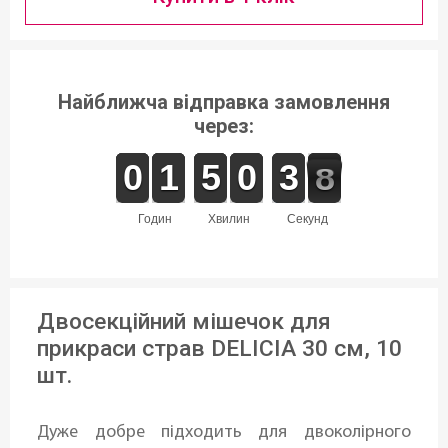
Найближча відправка замовлення
через:
9
9
0
0
1
1
1
1
4
4
5
5
9
9
0
0
4
3
3
8
7
7
годин
хвилин
секунд
Двосекційний мішечок для
прикраси страв DELICIA 30 см, 10
шт.
Дуже добре підходить для двоколірного