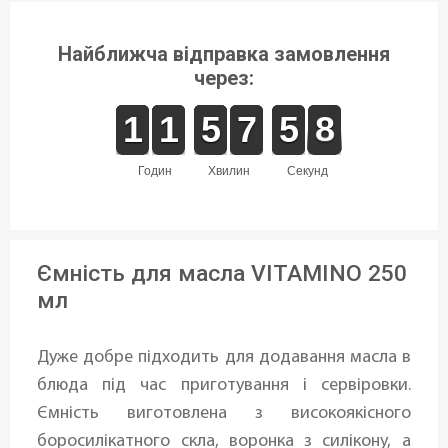
Найближча відправка замовлення
через:
1
1
1
1
1
1
1
1
4
4
5
5
8
7
7
0
5
5
8
7
8
годин
хвилин
секунд
Ємність для масла VITAMINO 250
мл
Дуже добре підходить для додавання масла в
блюда під час приготування і сервіровки.
Ємність виготовлена ​​з високоякісного
боросилікатного скла, воронка з силікону, а