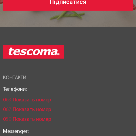
Підписатися
Статус товару:
В наявності
Країна реєстрація бренду:
Чехія
КОНТАКТИ:
Телефони:
0
6
3
Показать номер
0
6
7
Показать номер
0
5
0
Показать номер
Messenger: