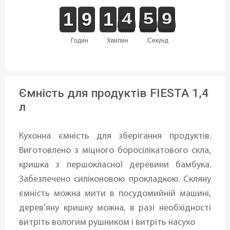
1
1
1
1
8
8
9
9
1
1
1
1
5
4
4
0
5
5
9
8
9
годин
хвилин
секунд
Ємність для продуктів FIESTA 1,4
л
Кухонна ємність для зберігання продуктів.
Виготовлено з міцного боросілікатового скла,
кришка з першокласної деревини бамбука.
Забезпечено силіконовою прокладкою. Скляну
ємність можна мити в посудомийній машині,
дерев'яну кришку можна, в разі необхідності
витріть вологим рушником і витріть насухо