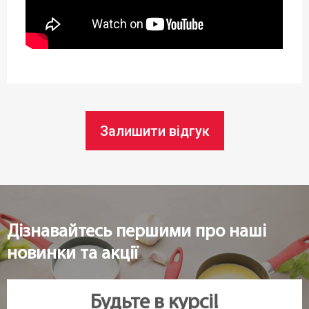
Довжина:
27 см
Ширина:
11 см
Залишити відгук
Статус товару:
В наявності
Країна реєстрація бренду:
Чехія
Дізнавайтесь першими про наші
новинки та акції
Будьте в курсі!