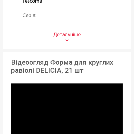
Tescoma
Серія:
DELICIA
Тип:
Форма
Відеоогляд Форма для круглих
Призначення:
равіолі DELICIA, 21 шт
Для равіолі
Можливість використання в
посудомийній машині:
Так
Висота (см):
2 см