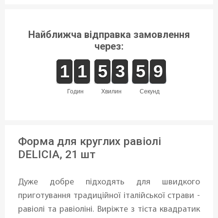
Найближча відправка замовлення
через:
1
1
1
1
1
1
1
1
4
4
5
5
4
3
3
0
5
5
9
8
9
годин
хвилин
секунд
Форма для круглих равіолі
DELICIA, 21 шт
Дуже добре підходять для швидкого
приготування традиційної італійської страви -
равіолі та равіоліні. Виріжте з тіста квадратик