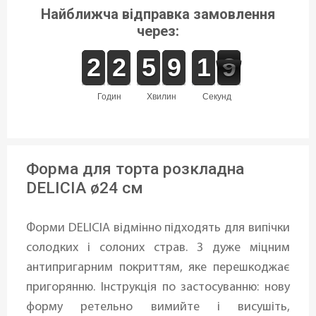
Найближча відправка замовлення
через:
1
1
2
2
1
1
2
2
4
4
5
5
8
8
9
9
2
1
1
9
8
8
годин
хвилин
секунд
Форма для торта розкладна
DELICIA ø24 см
Форми DELICIA відмінно підходять для випічки
солодких і солоних страв. З дуже міцним
антипригарним покриттям, яке перешкоджає
пригорянню. Інструкція по застосуванню: нову
форму ретельно вимийте і висушіть,