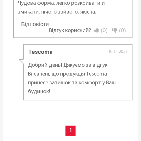
Чудова форма, легко розкривати и
Форма:
змикати, нічого зайвого, якісна.
Кругла
Відповісти
...
(0)
(0)
Відгук корисний?
Антипригарне покриття:
З антипригарним покриттям
Tescoma
10.11.2023
Можливість використання в
Добрий день! Дякуємо за відгук!
посудомийній машині:
Впевнені, що продукція Tescoma
Так
принесе затишок та комфорт у Ваш
будинок!
Діаметр ø:
24 см
Висота (см):
7 см
1