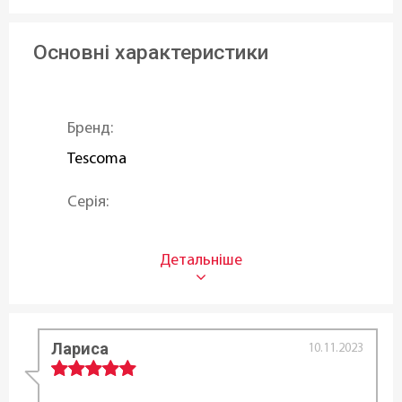
Основні характеристики
Бренд:
Tescoma
Серія:
DELICIA
Призначення:
Для бісквіту
,
Для чізкейку
Лариса
Матеріал:
10.11.2023
Сталь