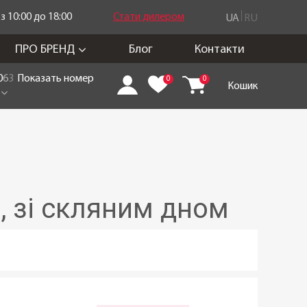
 10:00 до 18:00
Стати дилером
UA
RU
ПРО БРЕНД
Блог
Контакти
0
6
3
Показать номер
0
0
Кошик
, зі скляним дном