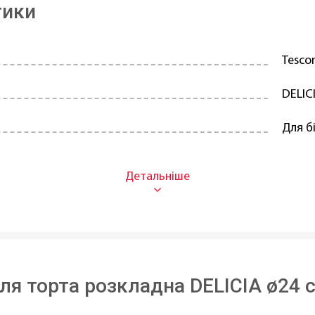
тики
Tesc
DELIC
Для бі
Борос
З ант
Антип
Так
я торта розкладна DELICIA ø24 с
домийній машині:
Так