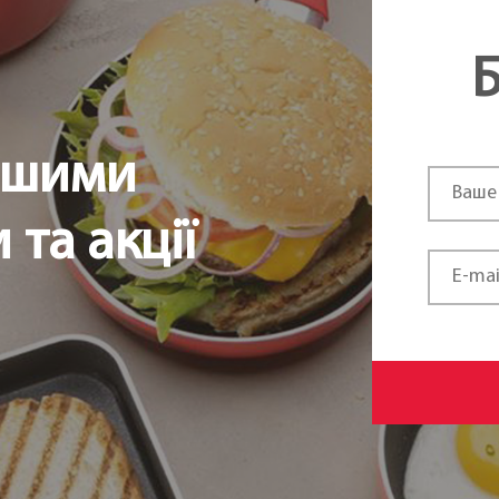
Б
ршими
та акції