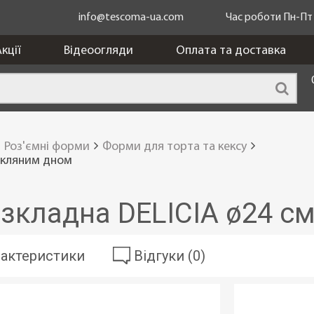
info@tescoma-ua.com
Час роботи Пн-Пт з
кції
Відеоогляди
Оплата та доставка
Роз'ємні форми
Форми для торта та кексу
 скляним дном
зкладна DELICIA ø24 см
актеристики
Відгуки (0)