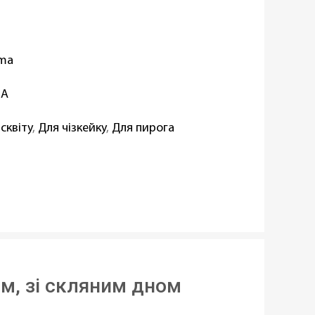
oma
IA
сквіту
,
Для чізкейку
,
Для пирога
илікатне скло
,
Силікон
,
Метал
ипригарним покриттям
ригарне покриття
м, зі скляним дном