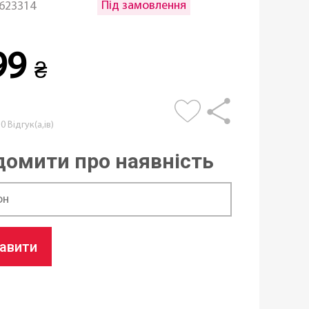
Під замовлення
623314
99
₴
0 Відгук(а,ів)
домити про наявність
равити