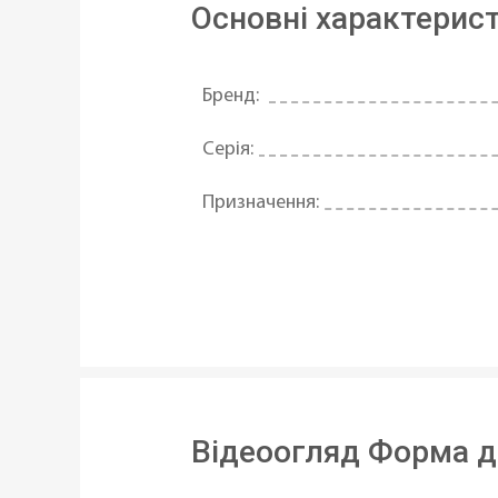
Основні характерис
Бренд:
Серія:
Призначення:
Матеріал:
Антипригарне покриття:
Тип покриття:
Використання в духовці:
Відеоогляд Форма дл
Можливість використання в посу