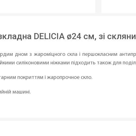
кладна DELICIA ø24 см, зі склян
ердим дном з жароміцного скла і першокласним антипр
йкими силіконовими ніжками підходить також для поділу 
игарним покриттям і жаропрочное скло.
йній машині.