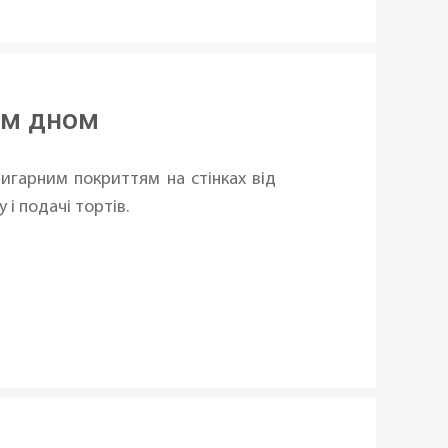
им дном
игарним покриттям на стінках від
і подачі тортів.