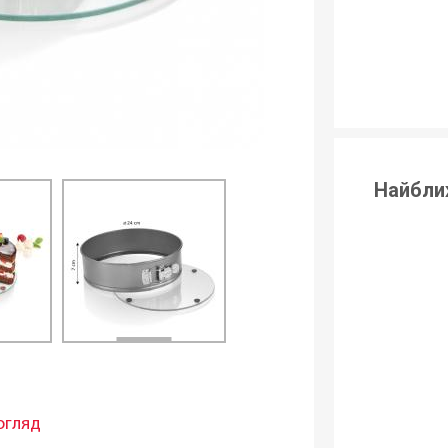
Найбли
огляд