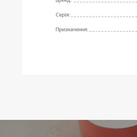
Бренд:
Серія:
Призначення:
Матеріал:
Форма:
Антипригарне покриття:
Можливість використання в посу
Діаметр ø:
Висота (см):
Статус товару: