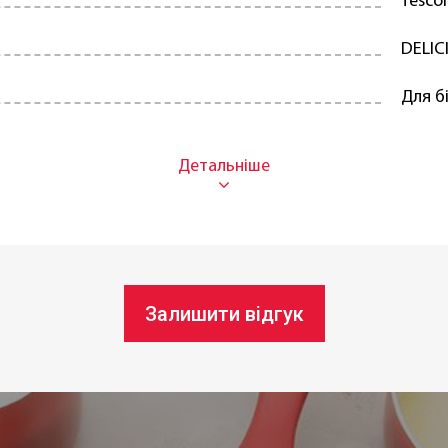
Tesc
DELIC
Для бі
Сталь
Кругл
З ант
домийній машині:
Так
Залишити відгук
20 см
7 см
В ная