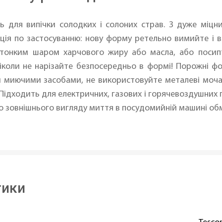
ь для випічки солодких і солоних страв. З дуже міц
ція по застосуванню: нову форму ретельно вимийте і в
 тонким шаром харчового жиру або масла, або посип
іколи не нарізайте безпосередньо в формі! Порожні фо
иючими засобами, не використовуйте металеві мочалки
Підходить для електричних, газових і горячевоздушних
о зовнішнього вигляду миття в посудомийній машині об
тики