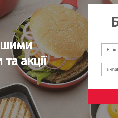
Чехія
Б
ршими
та акції