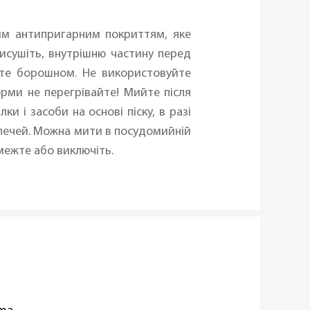
ним антипригарним покриттям, яке
исушіть, внутрішню частину перед
те борошном. Не використовуйте
рми не перегрівайте! Мийте після
 і засоби на основі піску, в разі
 печей. Можна мити в посудомийній
межте або виключіть.