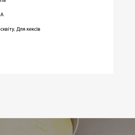
oma
IA
сквіту
,
Для кексів
а
ипригарним покриттям
вності