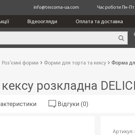
info@tescoma-ua.com
Час роботи Пн-Пт з
кції
Відеоогляди
Оплата та доставка
Роз'ємні форми
Форми для торта та кексу
Форма для
 кексу розкладна DELIC
актеристики
Відгуки (0)
Артикул: