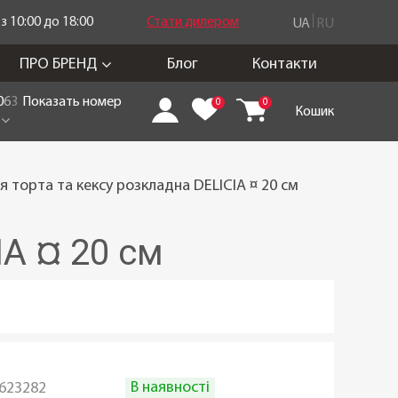
 10:00 до 18:00
Стати дилером
UA
RU
ПРО БРЕНД
Блог
Контакти
0
6
3
Показать номер
0
0
Кошик
 торта та кексу розкладна DELICIA ¤ 20 см
IA ¤ 20 см
В наявності
623282