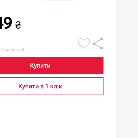
49
₴
0 Відгук(а,ів)
Купити
Купити в 1 клік