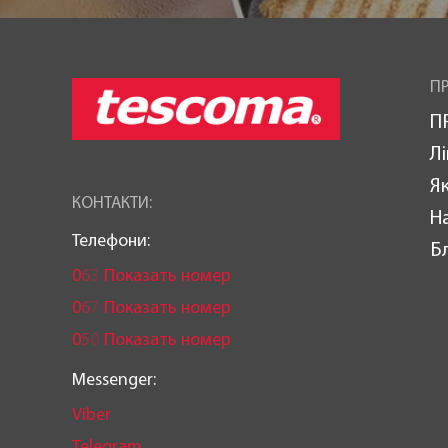
ПР
П
Лі
Як
КОНТАКТИ:
Н
Телефони:
Б
0
6
3
Показать номер
0
6
7
Показать номер
0
5
0
Показать номер
Messenger:
Viber
Telegram