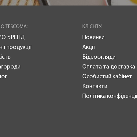
О TESCOMA:
КЛІЄНТУ:
РО БРЕНД
Новинки
нії продукції
Акції
ість
Відеоогляди
агороди
Оплата та доставка
лог
Особистий кабінет
Контакти
Політика конфіденці