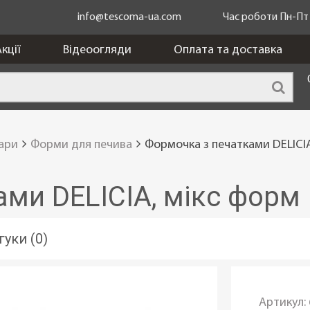
info@tescoma-ua.com
Час роботи Пн-Пт з
кції
Відеоогляди
Оплата та доставка
уари
Форми для печива
Формочка з печатками DELICIA
ми DELICIA, мікс форм
гуки (0)
Артикул: