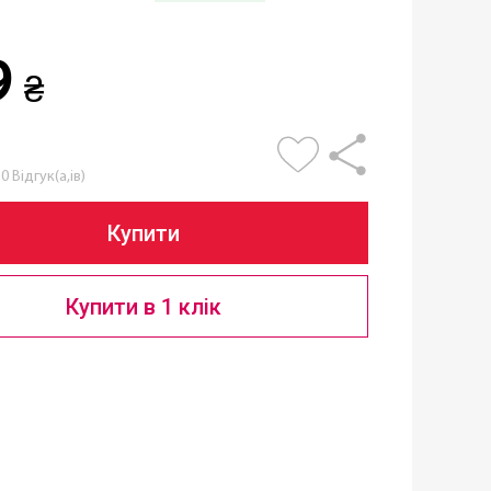
9
₴
0 Відгук(а,ів)
Купити
Купити в 1 клік