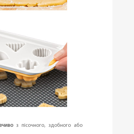
печиво
з пісочного, здобного або