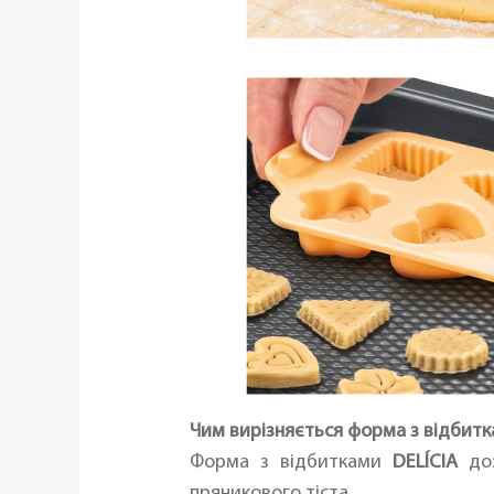
Чим вирізняється форма з відбитк
Форма з відбитками
DELÍCIA
доз
пряникового тіста.