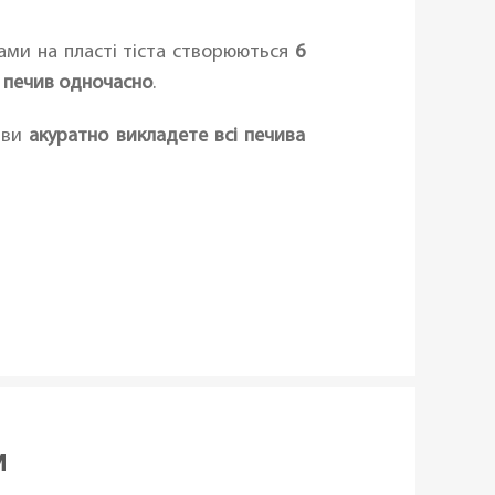
ами на пласті тіста створюються
6
 печив одночасно
.
у ви
акуратно викладете всі печива
м