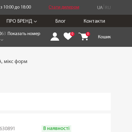
 10:00 до 18:00
Стати дилером
UA
RU
ПРО БРЕНД
Блог
Контакти
0
6
3
Показать номер
0
0
Кошик
, мікс форм
В наявності
630891