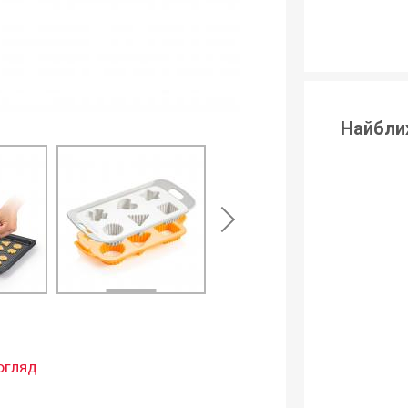
Найбли
огляд