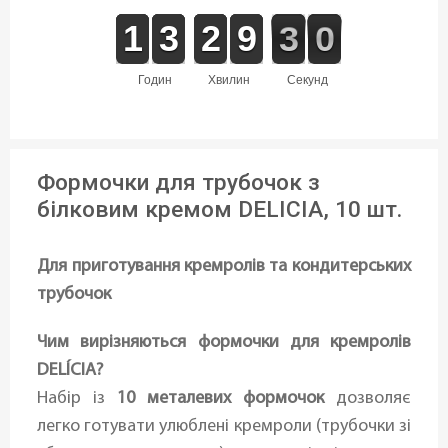
1
1
1
1
2
2
3
3
1
1
2
2
8
8
9
9
3
2
0
9
3
0
годин
хвилин
секунд
Формочки для трубочок з
білковим кремом DELICIA, 10 шт.
Для приготування кремролів та кондитерських
трубочок
Чим вирізняються формочки для кремролів
DELÍCIA?
Набір із
10 металевих формочок
дозволяє
легко готувати улюблені кремроли (трубочки зі