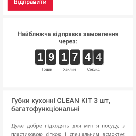
Відправити
Найближча відправка замовлення
через:
1
1
1
1
8
8
9
9
1
1
1
1
6
6
7
7
3
3
4
4
4
3
4
годин
хвилин
секунд
Губки кухонні CLEAN KIT 3 шт,
багатофункціональні
Дуже добре підходять для миття посуду, з
пластиковою сіткою і спеціальним всмоктує