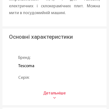
електричних і склокерамічних плит. Можна
мити в посудомийній машині.
Основні характеристики
Бренд:
Tescoma
Серія:
PREMIUM
Матеріал:
Жароміцне боросилікатне скло
,
Метал