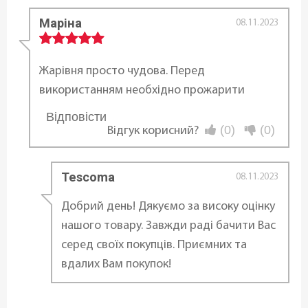
Маріна
Форма:
08.11.2023
Прямокутна
Жарівня просто чудова. Перед
Антипригарне покриття:
використанням необхідно прожарити
З антипригарним покриттям
Відповісти
...
(0)
(0)
Відгук корисний?
Тип покриття:
Антипригарне покриття
Tescoma
08.11.2023
Сумісність з джерелами тепла:
Добрий день! Дякуємо за високу оцінку
Газові
,
Електричні
,
Склокерамічні
нашого товару. Завжди раді бачити Вас
серед своїх покупців. Приємних та
Використання в духовці:
вдалих Вам покупок!
Так
Можливість використання в