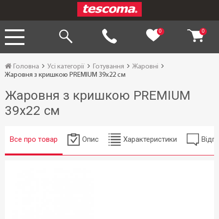
0
0
Головна
Усі категорії
Готування
Жаровні
Жаровня з кришкою PREMIUM 39x22 см
Жаровня з кришкою PREMIUM
39x22 см
Все про товар
Опис
Характеристики
Відгу