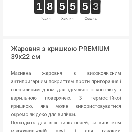
1
1
1
1
7
7
8
8
4
4
5
5
4
4
5
5
4
4
5
5
3
2
2
годин
хвилин
секунд
Жаровня з кришкою PREMIUM
39x22 см
Масивна жаровня з високоякісним
антипригарним покриттям проти пригорання і
спеціальним дном для ідеального контакту з
варильною поверхнею. З термостійкої
кришкою, яка може використовуватися
окремо як деко для випічки.
Підходить для всіх типів печей, за винятком
мікрохвильовій печі, і для газових,