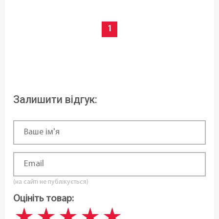
посудомийній машині:
Так
1
Висота (см):
17 см
Довжина:
Залишити відгук:
39 см
Ширина:
22 см
Статус товару:
(на сайті не публікується)
В наявності
Оцініть товар:
Країна реєстрація бренду: