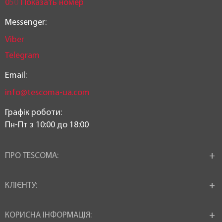
0
5
0
Показать номер
посудомийній машині:
Так
Messenger:
Viber
Діаметр ø:
Telegram
16 см
Email:
Висота (см):
info@tescoma-ua.com
8,5 см
Графік роботи:
Пн-Пт з 10:00 до 18:00
Довжина:
25 см
ПРО TESCOMA:
Статус товару:
В наявності
КЛІЄНТУ:
Країна реєстрація бренду:
КОРИСНА ІНФОРМАЦІЯ: