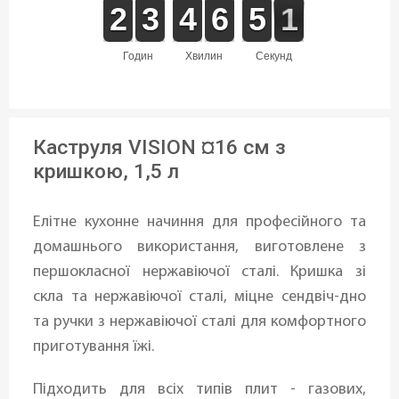
1
1
2
2
2
2
3
3
3
3
4
4
5
5
6
6
4
4
5
5
1
0
1
годин
хвилин
секунд
Каструля VISION ¤16 см з
кришкою, 1,5 л
Елітне кухонне начиння для професійного та
домашнього використання, виготовлене з
першокласної нержавіючої сталі. Кришка зі
скла та нержавіючої сталі, міцне сендвіч-дно
та ручки з нержавіючої сталі для комфортного
приготування їжі.
Підходить для всіх типів плит - газових,