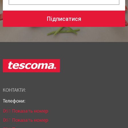
Отвори для пару
,
Багатошарове дно
Підписатися
Антипригарне покриття:
Без покриття
Тип покриття:
Без покриття
Колір:
Хром
Сумісність з джерелами тепла:
КОНТАКТИ:
Газові
,
Електричні
,
Склокерамічні
,
Телефони:
Індукційні
,
Усі види плит
0
6
3
Показать номер
0
6
7
Показать номер
Можливість використання в