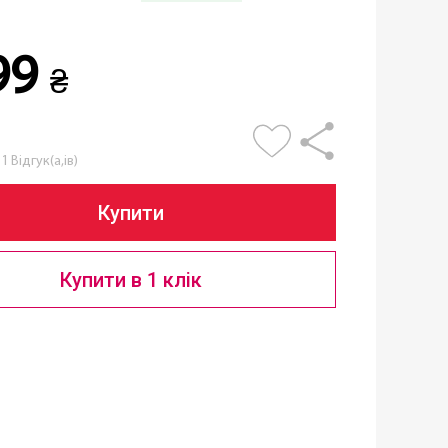
99
₴
1 Відгук(а,ів)
Купити
Купити в 1 клік