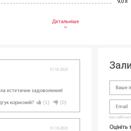
9,0 л
З кри
Скло
Нержа
Точко
Зали
31.10.2023
Кругл
Отвор
ала естетичне задоволення!
Без п
(1)
(0)
ідгук корисний?
Без п
(на сайті не
Оцініть 
Хром
31.10.2023