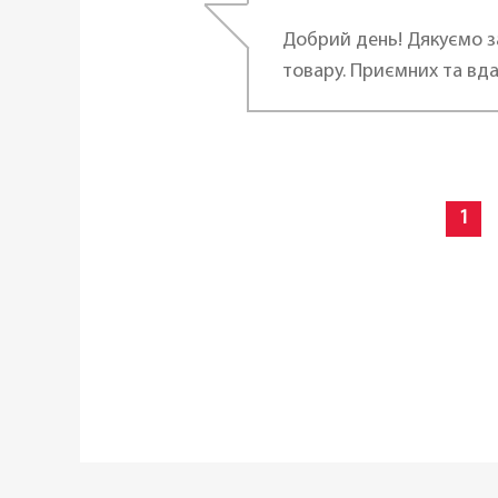
Добрий день! Дякуємо з
Сумісність з джерелами тепла:
товару. Приємних та вда
Можливість використання в посу
Висота (см):
1
Довжина:
Статус товару:
Країна реєстрація бренду: