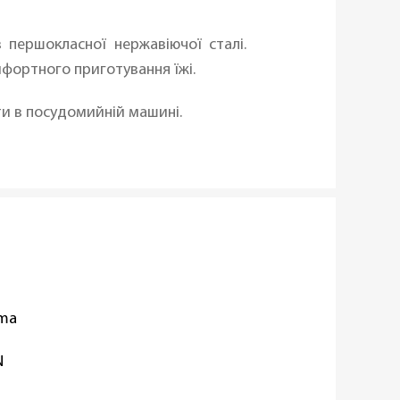
 першокласної нержавіючої сталі.
омфортного приготування їжі.
ити в посудомийній машині.
oma
N