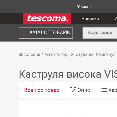
Київ
Новинки
А
КАТАЛОГ ТОВАРІВ
Головна
Усі категорії
Готування
Каструлі
Каструля висока VI
Все про товар
Опис
Хар