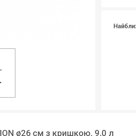
Найбли
ION ø26 см з кришкою, 9.0 л