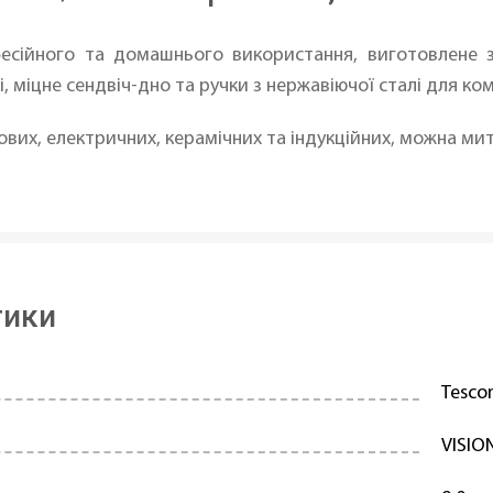
есійного та домашнього використання, виготовлене з
і, міцне сендвіч-дно та ручки з нержавіючої сталі для к
азових, електричних, керамічних та індукційних, можна м
тики
Tesc
VISIO