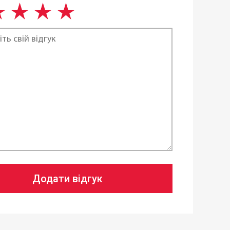
,
Електричні
,
Склокерамічні
,
ійні
,
Усі види плит
см
вності
Додати відгук