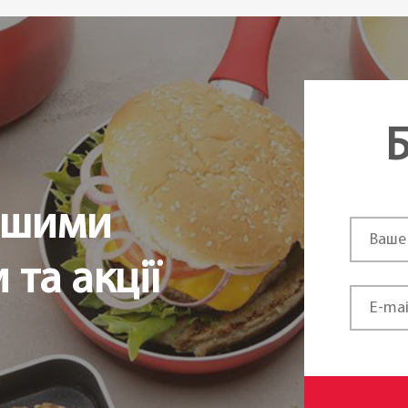
Б
ршими
та акції