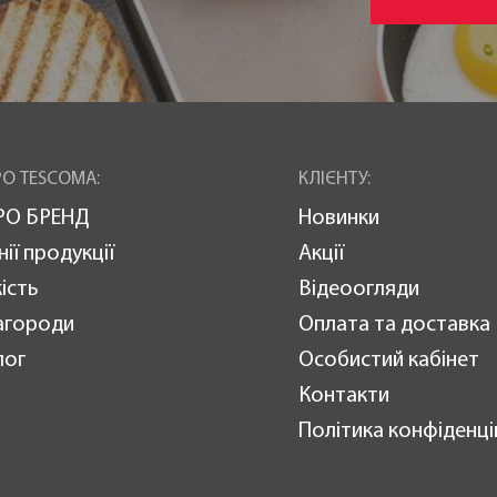
О TESCOMA:
КЛІЄНТУ:
РО БРЕНД
Новинки
нії продукції
Акції
ість
Відеоогляди
агороди
Оплата та доставка
лог
Особистий кабінет
Контакти
Політика конфіденці