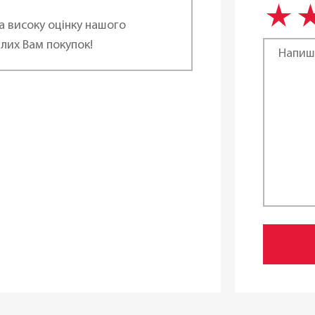
а високу оцінку нашого
Газові
лих Вам покупок!
Індукц
домийній машині:
Так
17,5 
36 см
В ная
Чехія