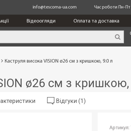
info@tescoma-ua.com
Час роботи Пн-Пт з
кції
Відеоогляди
Оплата та доставка
Каструля висока VISION ø26 см з кришкою, 9.0 л
SION ø26 см з кришкою, 
актеристики
Відгуки (1)
Артикул: