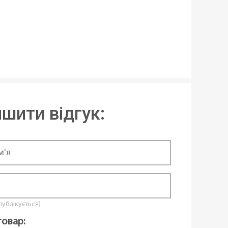
шкою
віюча сталь
ва зварка
шити відгук:
а
и для пару
,
Багатошарове дно
окриття
окриття
 публікується)
товар: