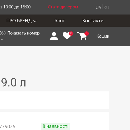
 10:00 до 18:00
Стати дилером
UA
RU
ПРО БРЕНД
Блог
Контакти
0
6
3
Показать номер
0
0
Кошик
9.0 л
В наявності
779026