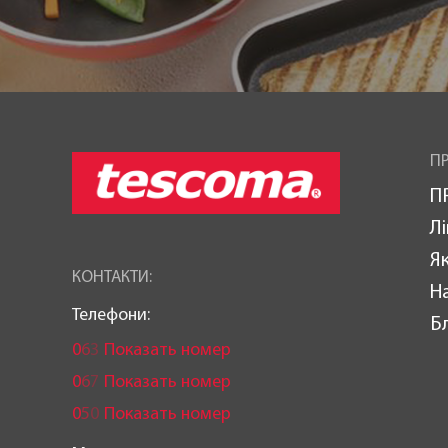
ПР
П
Лі
Як
КОНТАКТИ:
Н
Телефони:
Б
0
6
3
Показать номер
0
6
7
Показать номер
0
5
0
Показать номер