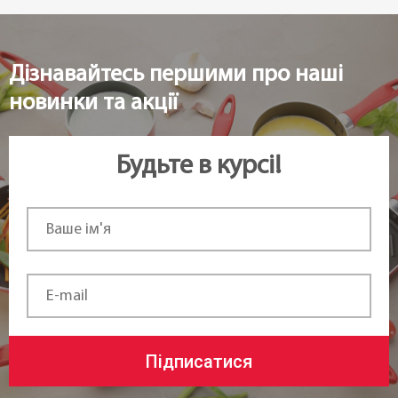
Статус товару:
В наявності
Дізнавайтесь першими про наші
Країна реєстрація бренду:
новинки та акції
Чехія
Будьте в курсі!
Підписатися