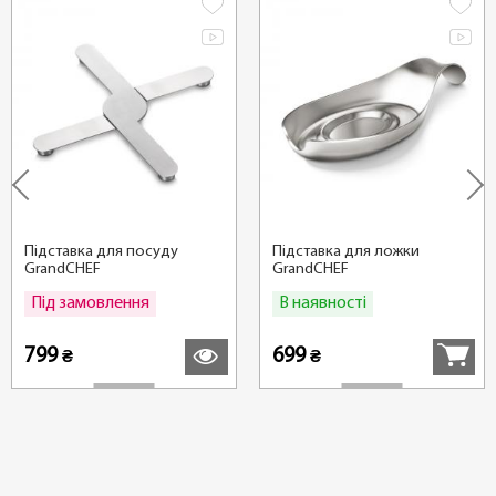
Газові
,
Електричні
,
Склокерамічні
,
Індукційні
,
Усі види плит
Можливість використання в
посудомийній машині:
Так
Діаметр ø:
Підставка для посуду
Підставка для ложки
14 см
GrandCHEF
GrandCHEF
Під замовлення
В наявності
Детальніше
Купити
Висота (см):
9 см
799
699
₴
₴
Довжина:
29 см