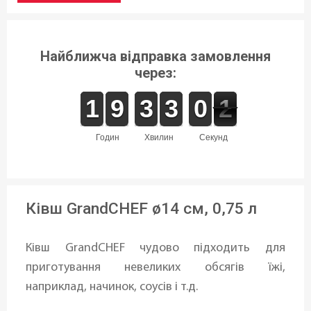
Найближча відправка замовлення
через:
1
1
1
1
8
8
9
9
2
2
3
3
2
2
3
3
9
9
0
0
2
1
1
годин
хвилин
секунд
Ківш GrandCHEF ø14 см, 0,75 л
Ківш GrandCHEF чудово підходить для
приготування невеликих обсягів їжі,
наприклад, начинок, соусів і т.д.