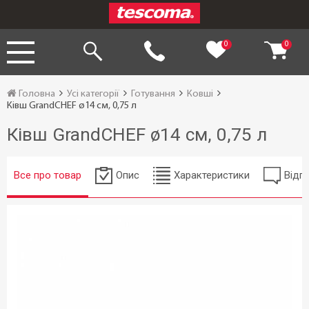
0
0
Головна
Усі категорії
Готування
Ковші
Ківш GrandCHEF ø14 см, 0,75 л
Ківш GrandCHEF ø14 см, 0,75 л
Все про товар
Опис
Характеристики
Відгу