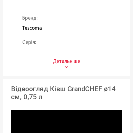
Бренд:
Tescoma
Серія:
GrandCHEF
Об'єм (л):
0,75 л
Відеоогляд Ківш GrandCHEF ø14
Матеріал:
см, 0,75 л
Нержавіюча сталь
Кришка:
Без кришки