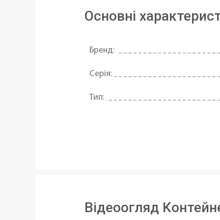
Основні характерис
Бренд:
Серія:
Тип:
Матеріал:
Форма:
Висота (см):
Довжина:
Відеоогляд Kонтейн
Ширина: