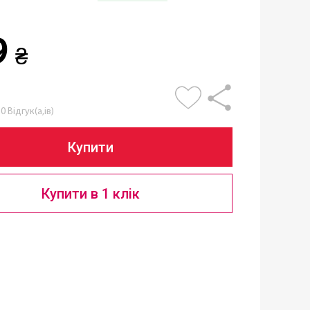
9
₴
0 Відгук(а,ів)
Купити
Купити в 1 клік