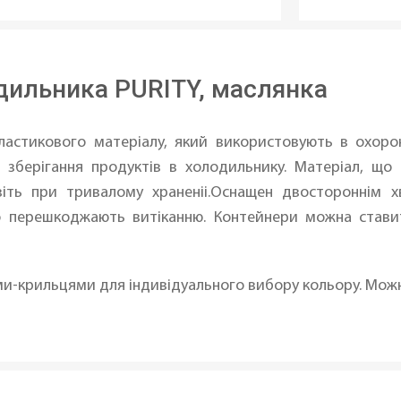
дильника PURITY, маслянка
ластикового матеріалу, який використовують в охоро
о зберігання продуктів в холодильнику. Матеріал, що
авіть при тривалому храненіі.Оснащен двостороннім 
о перешкоджають витіканню. Контейнери можна став
ми-крильцями для індивідуального вибору кольору. Мож