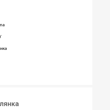
oma
Y
нка
ик
окутна
слянка