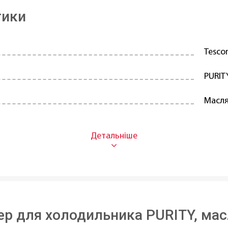
тики
Tesc
PURIT
Масля
Пласт
Прям
7 см
15 см
ер для холодильника PURITY, ма
11 см