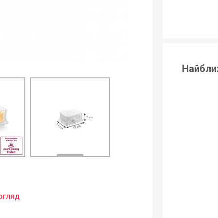
Найбли
огляд