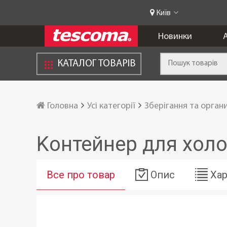
Київ
Новинки
А
КАТАЛОГ ТОВАРІВ
Головна
Усі категорії
Зберігання та орган
Kонтейнер для хол
Все про товар
Опис
Хар