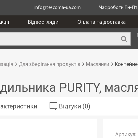
info@tescoma-ua.com
Час роботи Пн-Пт з
кції
Відеоогляди
Оплата та доставка
изація
Для зберігання продуктів
Маслянки
Kонтейне
одильника PURITY, масл
актеристики
Відгуки (0)
Артикул: