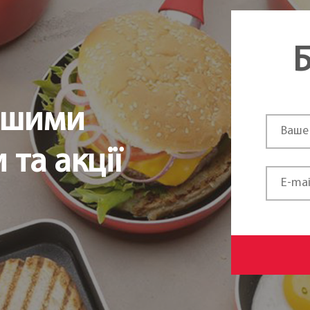
Б
ршими
та акції