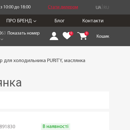
 10:00 до 18:00
Стати дилером
UA
RU
ПРО БРЕНД
Блог
Контакти
0
6
3
Показать номер
0
0
Кошик
р для холодильника PURITY, маслянка
янка
В наявності
891830