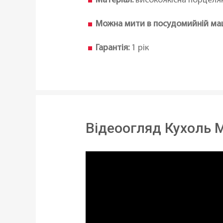
Матеріал:
високоякісна порцелян
Можна мити в посудомийній ма
Гарантія:
1 рік
Відеоогляд Кухоль M