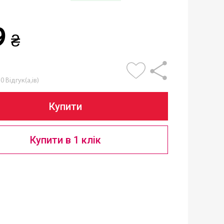
9
₴
0 Відгук(а,ів)
Купити
Купити в 1 клік