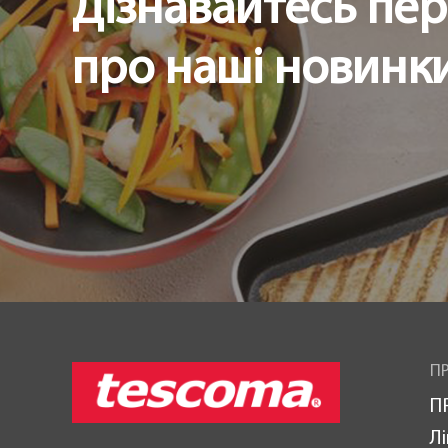
Дізнавайтесь пе
про наші новинки 
ПР
П
Лі