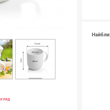
Найбли
огляд