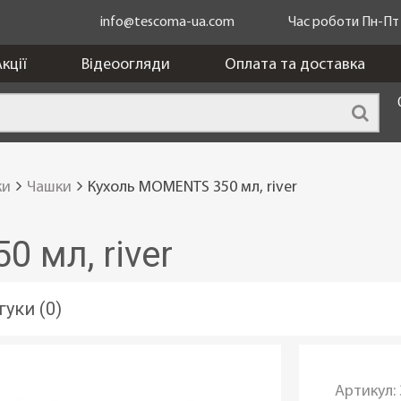
info@tescoma-ua.com
Час роботи Пн-Пт з
кції
Відеоогляди
Оплата та доставка
ки
Чашки
Кухоль MOMENTS 350 мл, river
 мл, river
гуки (0)
Артикул: