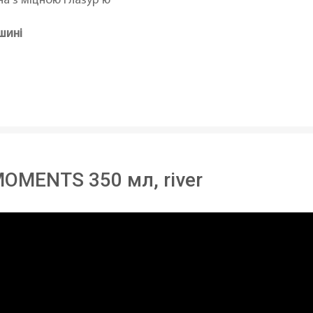
а з міцною глазур’ю
шині
OMENTS 350 мл, river