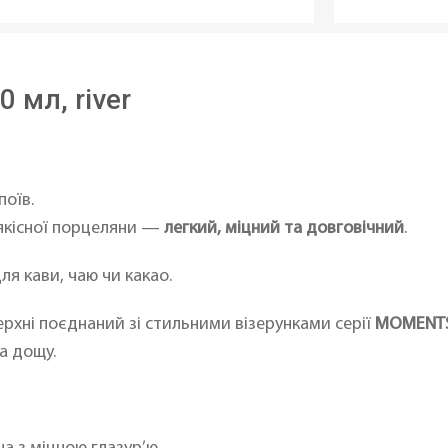
 мл, river
поїв.
якісної порцеляни —
легкий, міцний та довговічний
.
я кави, чаю чи какао.
рхні поєднаний зі стильними візерунками серії
MOMENT
а дощу.