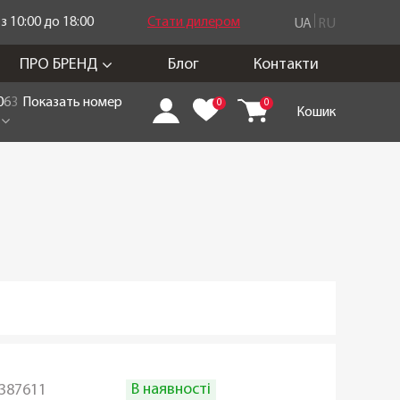
 10:00 до 18:00
Стати дилером
UA
RU
ПРО БРЕНД
Блог
Контакти
0
6
3
Показать номер
0
0
Кошик
В наявності
387611