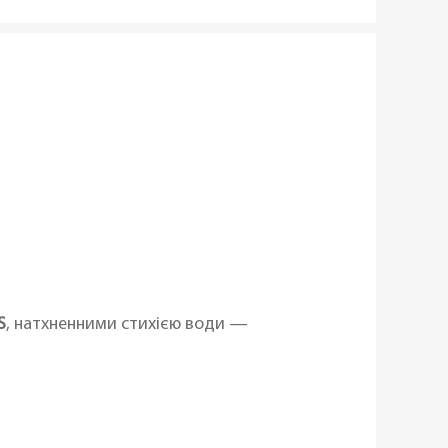
S
, натхненними стихією води —