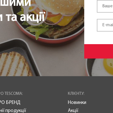
ршими
та акції
О TESCOMA:
КЛІЄНТУ:
РО БРЕНД
Новинки
нії продукції
Акції