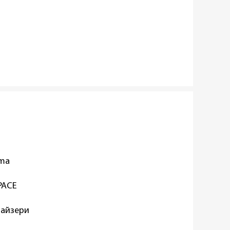
oma
SPACE
найзери