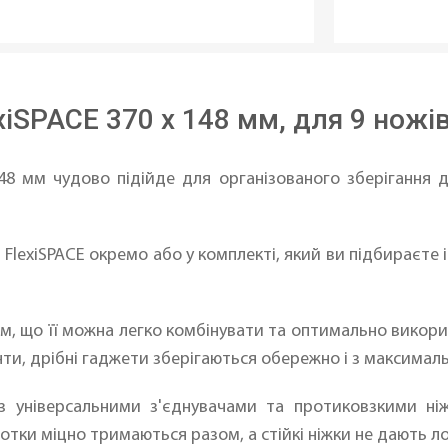
xiSPACE 370 x 148 мм, для 9 ножі
48 мм чудово підійде для організованого зберігання 
FlexiSPACE окремо або у комплекті, який ви підбираєте 
, що її можна легко комбінувати та оптимально викорис
нти, дрібні гаджети зберігаються обережно і з максимал
 з універсальними з'єднувачами та протиковзкими н
отки міцно тримаються разом, а стійкі ніжки не дають л