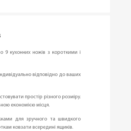
в
до 9 кухонних ножів з короткими і
індивідуально відповідно до ваших
товувати простір різного розміру.
ьною економією місця.
іжками для зручного та швидкого
откам ковзати всередині ящиків.