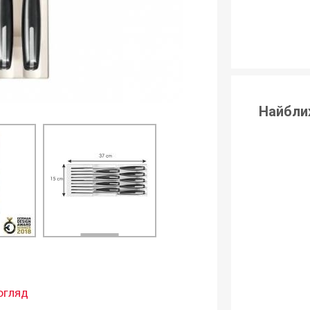
Найбли
огляд