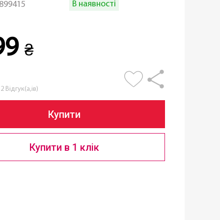
В наявності
899415
99
₴
2 Відгук(а,ів)
Купити
Купити в 1 клік