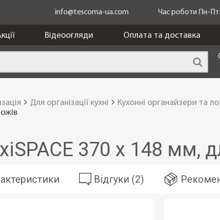
info@tescoma-ua.com
Час роботи Пн-Пт з
кції
Відеоогляди
Оплата та доставка
изація
Для організації кухні
Кухонні органайзери та ло
ножів
xiSPACE 370 x 148 мм, д
актеристики
Відгуки (2)
Рекомен