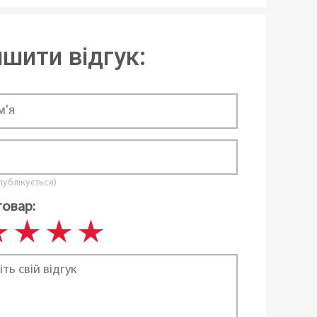
шити відгук:
 публікується)
товар: