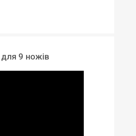
ухні
ик
 для 9 ножів
вності