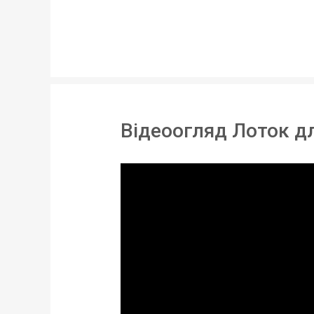
Призначення:
Матеріал:
Довжина:
Ширина:
Відеоогляд Лоток дл
Статус товару:
Країна реєстрація бренду: