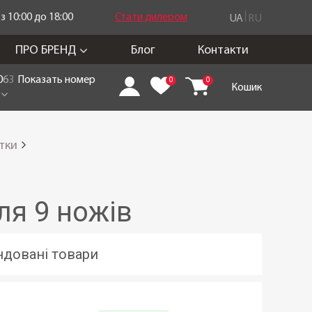
 10:00 до 18:00
Стати дилером
UA
RU
ПРО БРЕНД
Блог
Контакти
0
6
3
Показать номер
0
0
Кошик
тки
ля 9 ножів
довані товари