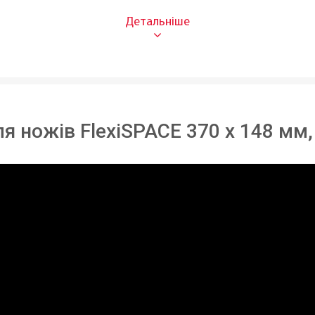
Для к
Пласт
37 см
15 см
я ножів FlexiSPACE 370 x 148 мм,
В ная
Чехія