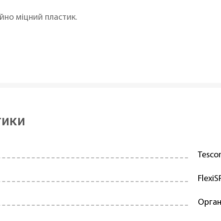
айно міцний пластик.
тики
Tesc
Flexi
Орга