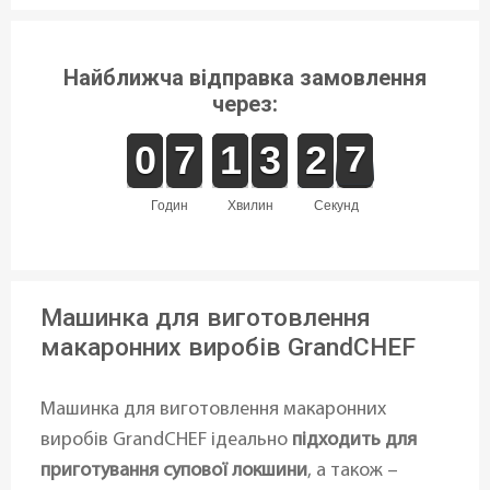
Найближча відправка замовлення
через:
9
9
0
0
6
6
7
7
1
1
1
1
2
2
3
3
3
2
2
7
6
7
годин
хвилин
секунд
Машинка для виготовлення
макаронних виробів GrandCHEF
Машинка для виготовлення макаронних
виробів GrandCHEF ідеально
підходить для
приготування супової локшини
, а також –