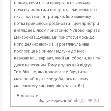
цілому, якби не та прикрість на самому
початку роботи, з погнутою пластинкою за
яку я поставила три зірки, (що машинку
потім прийшлось розбирати), цей пристрій
виглядає цілком пристойно. Чудово нарізає
макарони і ,думаю, ми пристосуємось до
його деяких нюансів. Я розглянула інші
пропозиції на ринку і відгуки до них і
вважаю наш варіант, який ми обрали, навіть
дуже непоганим. Тому додаю цей відгук.
Тим більше, що допомагати "крутити
макарони" дуже сподобалось нашому
маленькому синочку, він у захваті! : )
Відповісти
...
(0)
(0)
Відгук корисний?