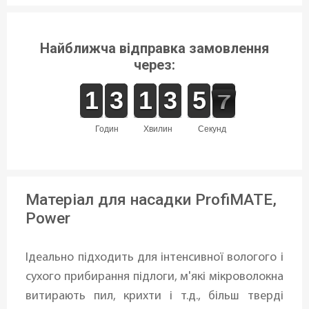
Найближча відправка замовлення
через:
1
1
1
1
2
2
3
3
1
1
1
1
4
3
3
0
5
5
7
6
6
годин
хвилин
секунд
Матеріал для насадки ProfiMATE,
Power
Ідеально підходить для інтенсивної вологого і
сухого прибирання підлоги, м'які мікроволокна
витирають пил, крихти і т.д., більш тверді