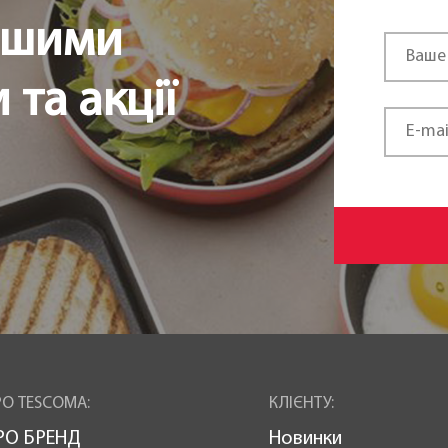
ршими
та акції
О TESCOMA:
КЛІЄНТУ:
РО БРЕНД
Новинки