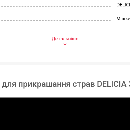
DELIC
Мішк
Поліе
30 см
В ная
Чехія
для прикрашання страв DELICIA 