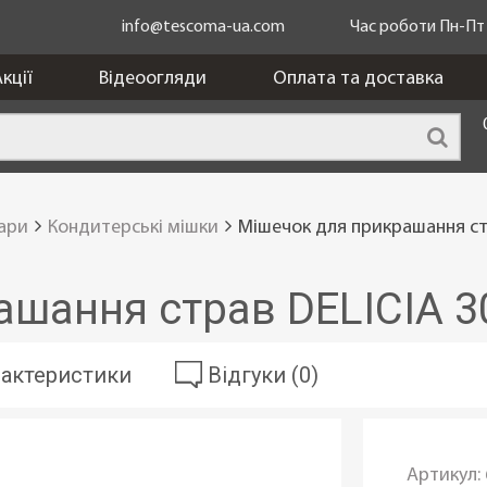
info@tescoma-ua.com
Час роботи Пн-Пт з
кції
Відеоогляди
Оплата та доставка
уари
Кондитерські мішки
Мішечок для прикрашання стр
шання страв DELICIA 30
актеристики
Відгуки (0)
Артикул: