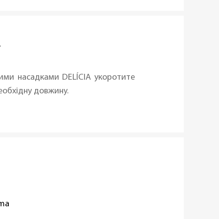
т
вими насадками DELÍCIA укоротите
необхідну довжину.
oma