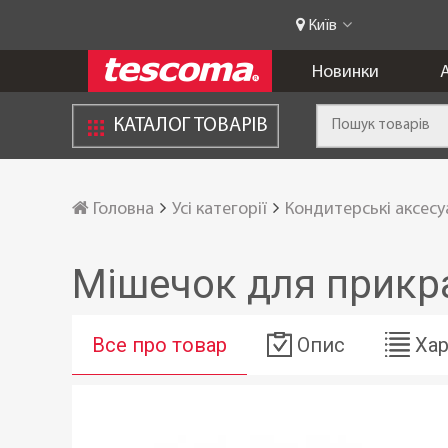
Київ
Новинки
А
КАТАЛОГ ТОВАРІВ
Головна
Усі категорії
Кондитерські аксес
Мішечок для прикра
Все про товар
Опис
Хар