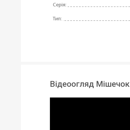
Серія:
Тип:
Матеріал:
Довжина:
Статус товару:
Країна реєстрація бренду:
Відеоогляд Мішечок 