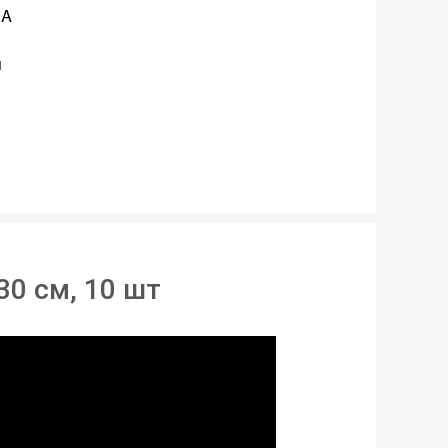
IA
и
тилен
вності
30 cм, 10 шт