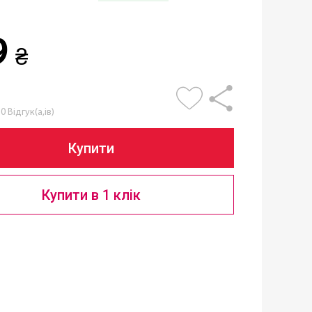
9
₴
0 Відгук(а,ів)
Купити
Купити в 1 клік