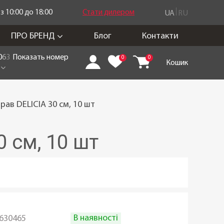
 10:00 до 18:00
Стати дилером
UA
RU
ПРО БРЕНД
Блог
Контакти
0
6
3
Показать номер
0
0
Кошик
ав DELICIA 30 cм, 10 шт
 cм, 10 шт
В наявності
630465