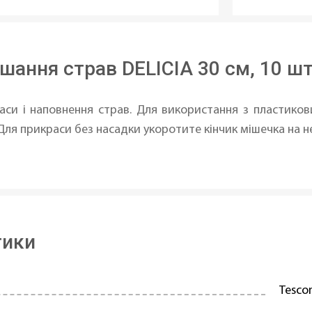
ання страв DELICIA 30 cм, 10 ш
си і наповнення страв. Для використання з пластико
 Для прикраси без насадки укоротите кінчик мішечка на 
тики
Tesc