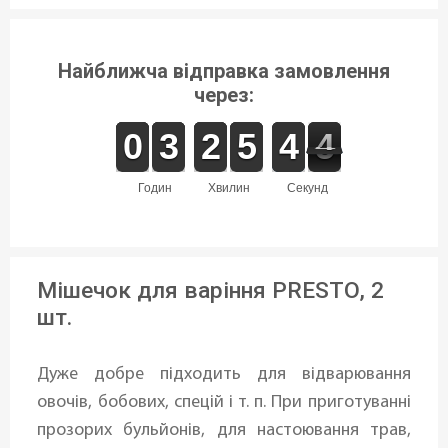
Найближча відправка замовлення
через:
9
9
0
0
2
2
3
3
1
1
2
2
4
4
5
5
5
4
4
5
4
4
годин
хвилин
секунд
Мішечок для варіння PRESTO, 2
шт.
Дуже добре підходить для відварювання
овочів, бобових, спецій і т. п. При приготуванні
прозорих бульйонів, для настоювання трав,