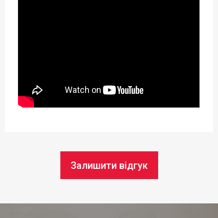
Висота (см):
63 см
Довжина:
54 см
Ширина:
28 см
Статус товару:
В наявності
Країна реєстрація бренду:
Залишити відгук
Чехія