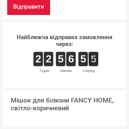
Відправити
Найближча відправка замовлення
через:
1
1
2
2
1
1
2
2
4
4
5
5
7
6
6
0
5
5
5
4
5
годин
хвилин
секунд
Мішок для білизни FANCY HOME,
світло-коричневий