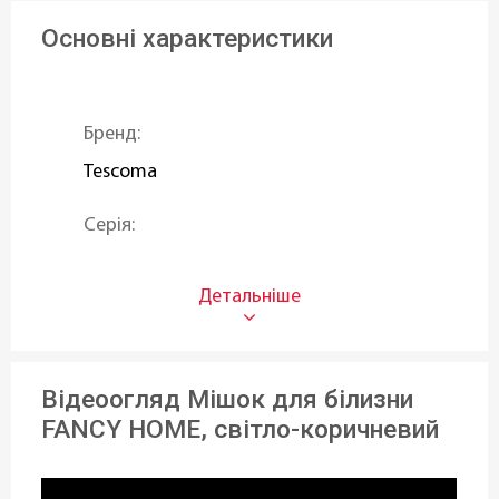
Основні характеристики
Бренд:
Tescoma
Серія:
FANCY HOME
Тип:
Мішки для білизни
Відеоогляд Мішок для білизни
Матеріал:
FANCY HOME, світло-коричневий
Бавовна
,
Синтетичний матеріал