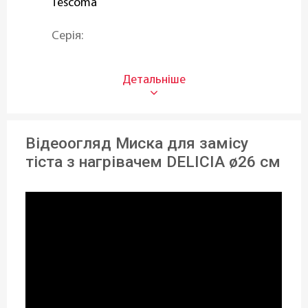
Tescoma
Серія:
DELICIA
Призначення:
Для хліба
Відеоогляд Миска для замісу
Об'єм (л):
тіста з нагрівачем DELICIA ø26 см
4,0 л
Матеріал:
Пластик
Можливість використання в
посудомийній машині:
Так