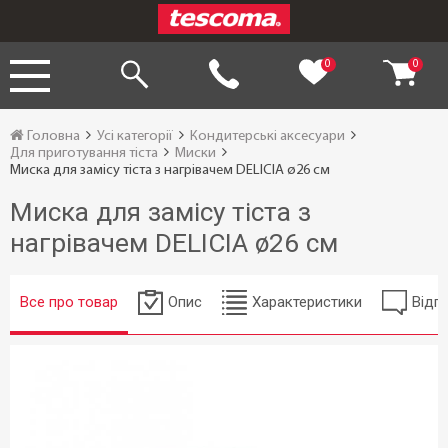
0
0
Головна
Усі категорії
Кондитерські аксесуари
Для приготування тіста
Миски
Миска для замісу тіста з нагрівачем DELICIA ø26 см
Миска для замісу тіста з
нагрівачем DELICIA ø26 см
Все про товар
Опис
Характеристики
Відгу