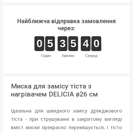
Найближча відправка замовлення
через:
9
9
0
0
4
4
5
5
2
2
3
3
4
4
5
5
4
3
0
9
4
0
годин
хвилин
секунд
Миска для замісу тіста з
нагрівачем DELICIA ø26 см
Ідеальна для швидкого замісу дріжджового
тіста - при струшуванні в закритому вигляді
вміст миски прекрасно перемішується, і тісто