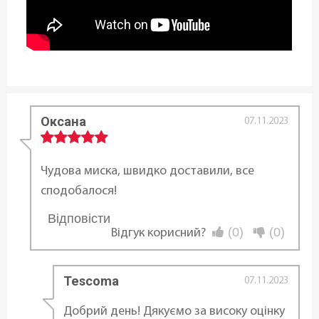
Діаметр ø:
26 см
Висота (см):
14,5 см
Оксана
07.11.2023
Статус товару:
В наявності
Чудова миска, швидко доставили, все
сподобалося!
Країна реєстрація бренду:
Відповісти
...
Чехія
(0)
(0)
Відгук корисний?
Tescoma
07.11.2023
Добрий день! Дякуємо за високу оцінку