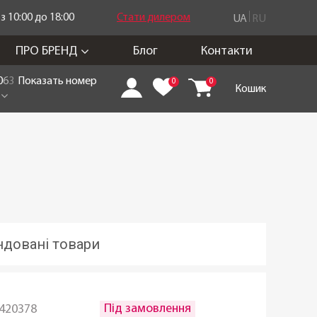
 10:00 до 18:00
Стати дилером
UA
RU
ПРО БРЕНД
Блог
Контакти
0
6
3
Показать номер
0
0
Кошик
довані товари
Під замовлення
420378