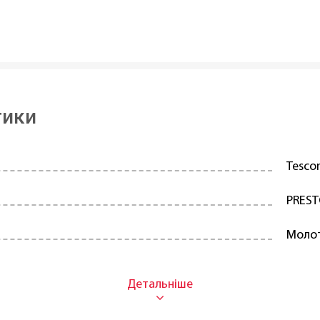
тики
Tesc
PRES
Моло
Нержа
14 см