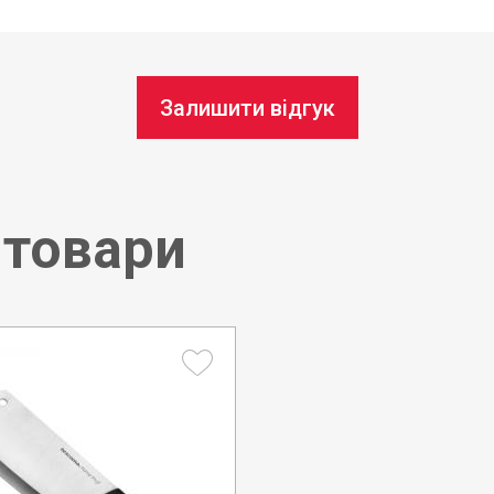
8 см
Під з
Залишити відгук
Чехія
 товари