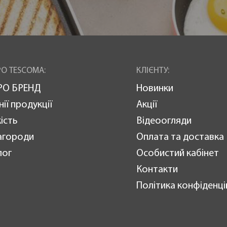
О TESCOMA:
КЛІЄНТУ:
РО БРЕНД
Новинки
нії продукції
Акції
ість
Відеоогляди
агороди
Оплата та доставка
лог
Особистий кабінет
Контакти
Політика конфіденці