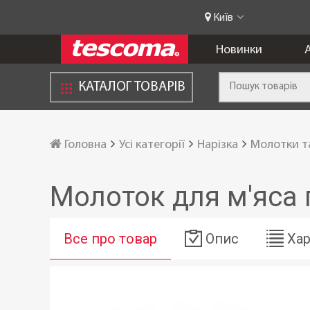
Київ
Новинки
А
КАТАЛОГ ТОВАРІВ
Головна
Усі категорії
Нарізка
Молотки т
Молоток для м'яса
Все про товар
Опис
Хар