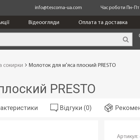
info@tescoma-ua.com
Час роботи Пн-Пт з
кції
Відеоогляди
Оплата та доставка
а сокирки
Молоток для м'яса плоский PRESTO
 плоский PRESTO
актеристики
Відгуки (0)
Рекомен
Артикул: