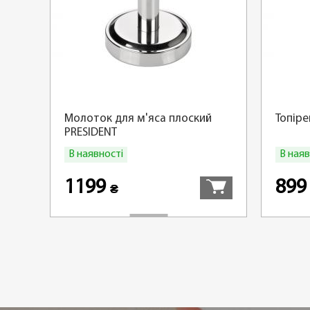
Молоток для м'яса плоский
Топіре
PRESIDENT
В наявності
В наяв
Купити
1199
89
₴