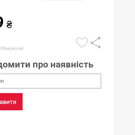
9
₴
0 Відгук(а,ів)
домити про наявність
равити