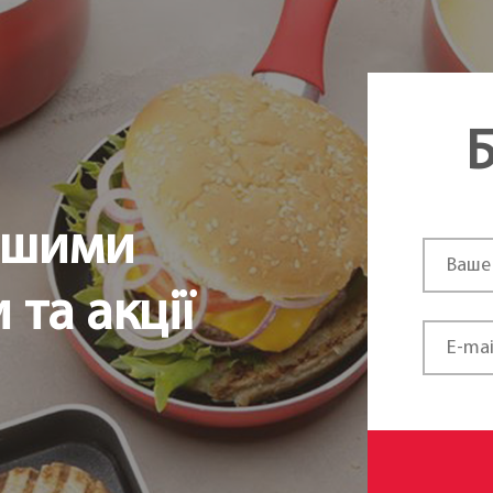
Б
ршими
та акції