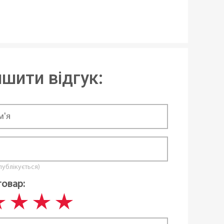
віюча сталь
віюча сталь
ва зварка
шити відгук:
окриття
,
Електричні
,
Склокерамічні
,
ійні
,
Усі види плит
 публікується)
товар:
вності