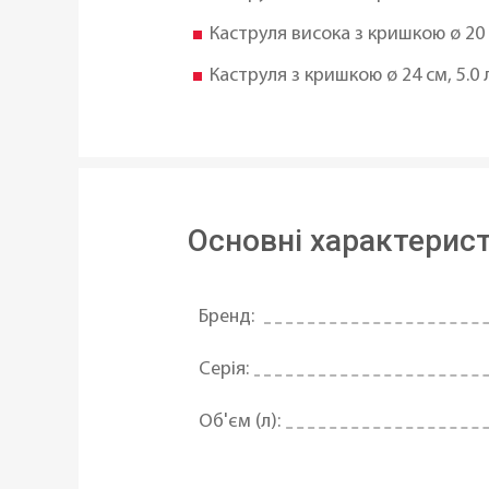
Каструля висока з кришкою ø 20 с
Каструля з кришкою ø 24 см, 5.0 
Основні характерис
Бренд:
Серія:
Об'єм (л):
Матеріал: