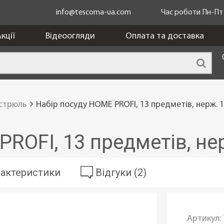
info@tescoma-ua.com
Час роботи Пн-Пт з
кції
Відеоогляди
Оплата та доставка
астрюль
Набір посуду HOME PROFI, 13 предметів, нерж. 
PROFI, 13 предметів, не
актеристики
Відгуки (2)
Артикул: