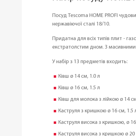
Посуд Tescoma HOME PROFI чудовий
нержавіючої сталі 18/10.
Придатна для всіх типів плит - га
екстратолстим дном. З масивними
У набір з 13 предметів входить:
Ківш ø 14 см, 1.0 л
Ківш ø 16 см, 1.5 л
Ківш для молока з лійкою ø 14 см,
Каструля з кришкою ø 16 см, 1.5 
Каструля висока з кришкою, ø 16 
Каструля висока з кришкою ø 20 с