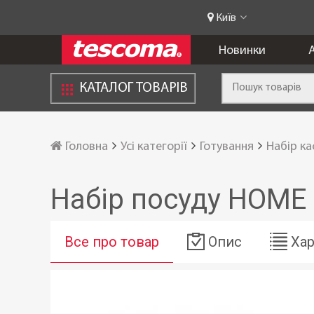
Київ
Новинки
А
КАТАЛОГ ТОВАРІВ
Головна
Усі категорії
Готування
Набір к
Набір посуду HOME 
Все про товар
Опис
Хар