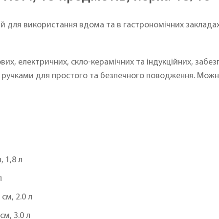
 для використання вдома та в гастрономічних закладах. 
зових, електричних, скло-керамічних та індукційних, заб
 ручками для простого та безпечного поводження. Можн
 1,8 л
л
см, 2.0 л
м, 3.0 л