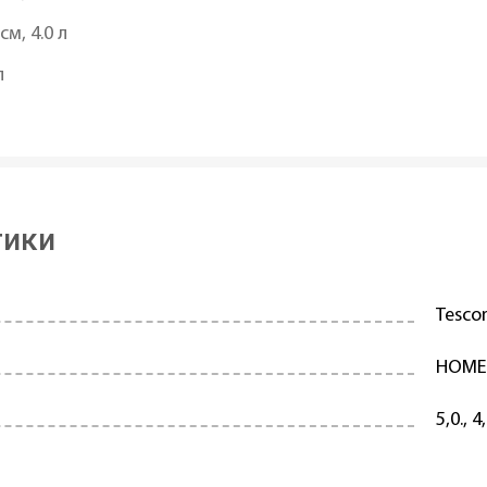
м, 4.0 л
л
тики
Tesc
HOME 
5,0., 4,
Нержа