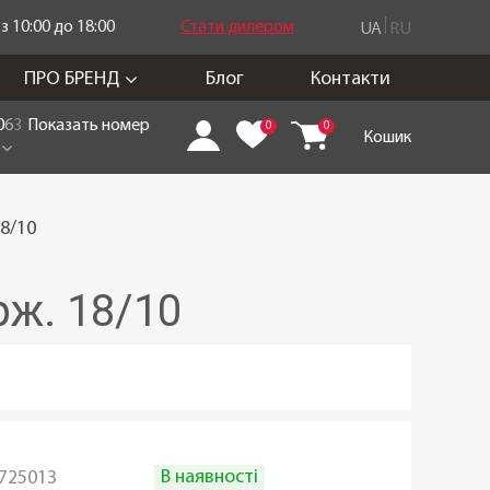
 10:00 до 18:00
Стати дилером
UA
RU
ПРО БРЕНД
Блог
Контакти
0
6
3
Показать номер
0
0
Кошик
18/10
рж. 18/10
В наявності
725013