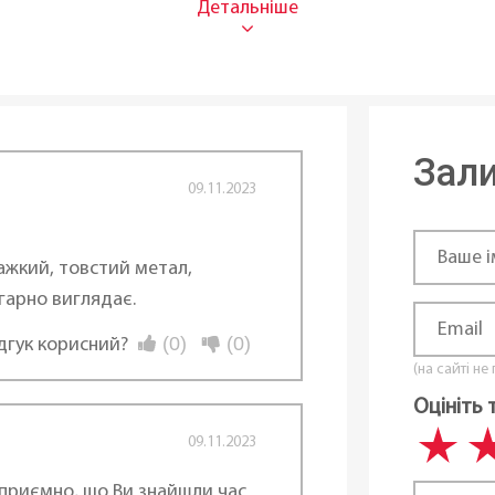
Нержа
Нержа
Точко
Зали
09.11.2023
Без п
13
Важкий, товстий метал,
гарно виглядає.
Газові
Індукц
(0)
(0)
ідгук корисний?
(на сайті не
домийній машині:
Так
Оцініть 
В ная
09.11.2023
приємно, що Ви знайшли час
Чехія