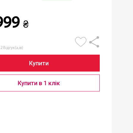
999
₴
2 Відгук(а,ів)
Купити
Купити в 1 клік