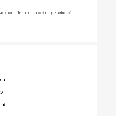
танні. Лезо з якісної неіржавіючої
oma
TO
рні