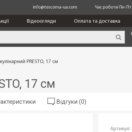
info@tescoma-ua.com
Час роботи Пн-Пт з
кції
Відеоогляди
Оплата та доставка
 кулінарний PRESTO, 17 см
STO, 17 см
актеристики
Відгуки (0)
Артикул: