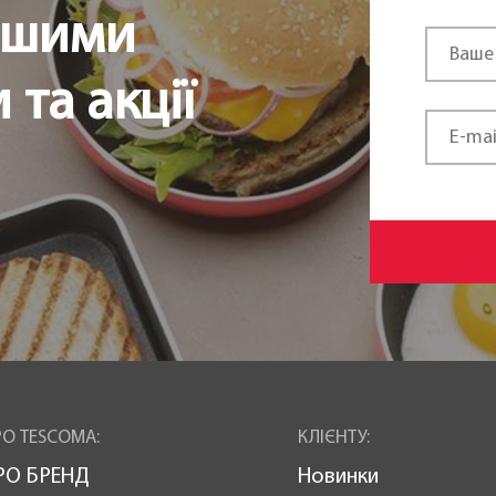
ршими
та акції
О TESCOMA:
КЛІЄНТУ:
РО БРЕНД
Новинки