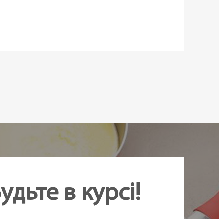
арні ножі
віюча сталь
ропилен
а
амовлення
удьте в курсі!