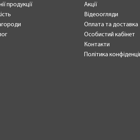
нії продукції
Акції
ість
Відеоогляди
агороди
Оплата та доставка
лог
Особистий кабінет
Контакти
Політика конфіденці