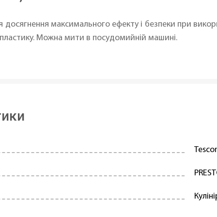
ля досягнення максимального ефекту і безпеки при викорис
о пластику. Можна мити в посудомийній машині.
тики
Tesc
PRES
Куліні