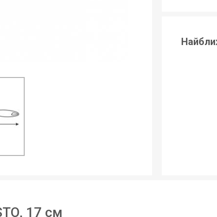
Найбли
TO, 17 см