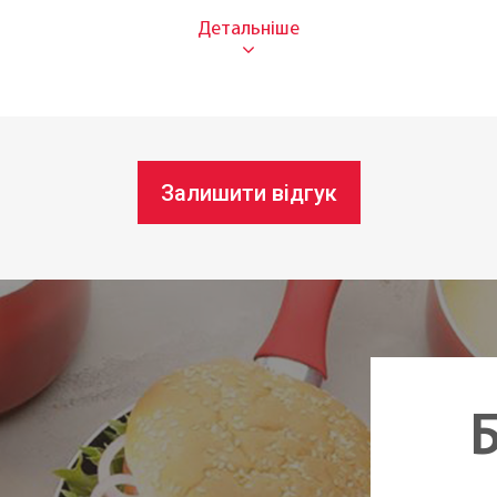
Кулін
Нержа
17 см
Поліп
Залишити відгук
Всадн
домийній машині:
Так
Під з
Чехія
Б