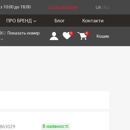
 10:00 до 18:00
Стати дилером
UA
RU
ПРО БРЕНД
Блог
Контакти
0
6
3
Показать номер
0
0
Кошик
В наявності
863029