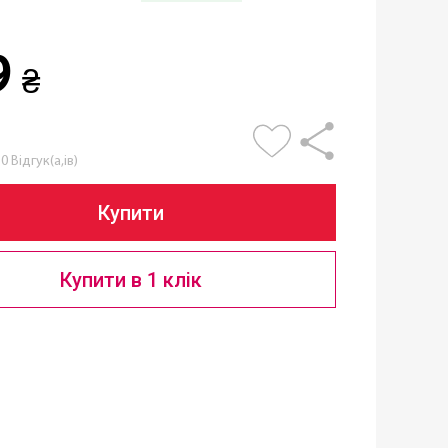
9
₴
0 Відгук(а,ів)
Купити
Купити в 1 клік