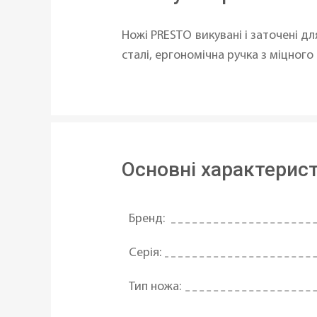
Ножі PRESTO викувані і заточені д
сталі, ергономічна ручка з міцног
Основні характерис
Бренд:
Серія:
Тип ножа: