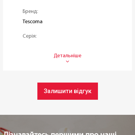
Бренд:
Tescoma
Серія:
SONIC
Тип ножа:
Кулінірні
Призначення:
Залишити відгук
Кулінарні ножі
Матеріал леза:
Нержавіюча сталь