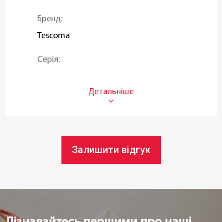
Бренд:
Tescoma
Серія:
SONIC
Тип ножа:
Порційні
Призначення:
Залишити відгук
Порційні ножі
Матеріал леза:
Нержавіюча сталь