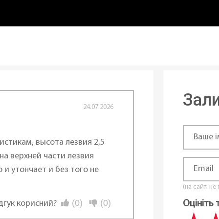
Зали
24.07.2026
истикам, высота лезвия 2,5
 на верхней части лезвия
 и утончает и без того не
(на сайті не
(0)
(0)
ідгук корисний?
Оцініть 