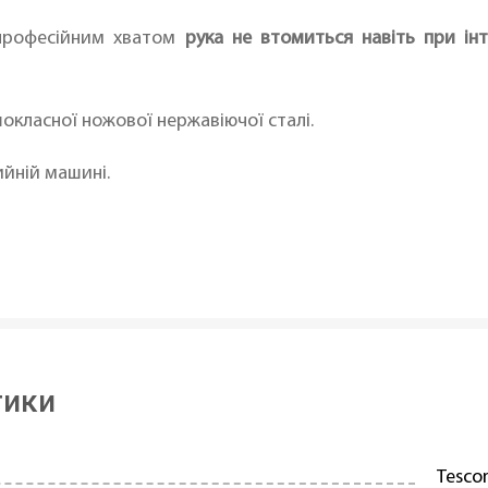
 професійним хватом
рука не втомиться навіть при інт
шокласної ножової нержавіючої сталі.
йній машині.
тики
Tesc