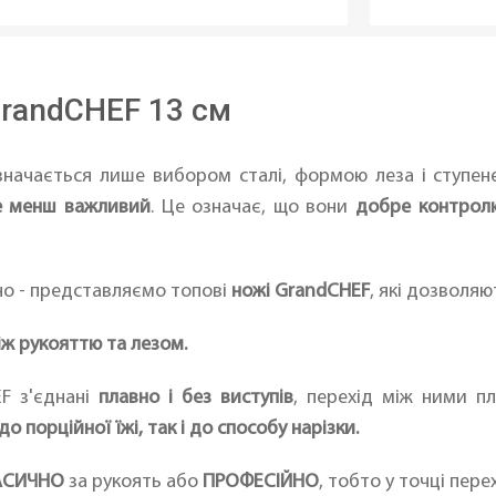
GrandCHEF 13 см
значається лише вибором сталі, формою леза і ступен
не менш важливий
. Це означає, що вони
добре контролю
но - представляємо топові
ножі GrandCHEF
, які дозволя
іж рукояттю та лезом.
F з'єднані
плавно і без виступів
, перехід між ними п
о порційної їжі, так і до способу нарізки.
АСИЧНО
за рукоять або
ПРОФЕСІЙНО
, тобто у точці пер