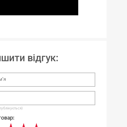
шити відгук:
 публікується)
товар: