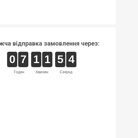
жча відправка замовлення через:
9
9
0
0
6
6
7
7
1
1
1
1
1
1
1
1
4
4
5
5
3
2
3
годин
хвилин
секунд