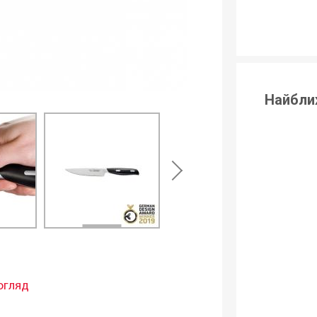
Найбли
огляд