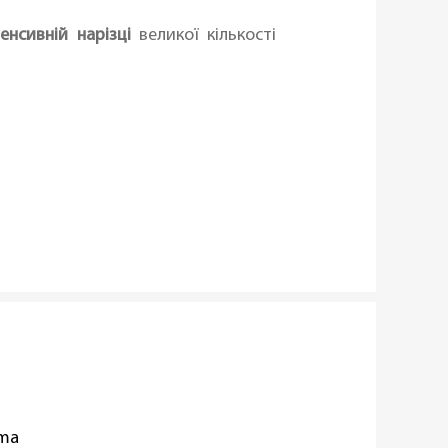
енсивній нарізці
великої кількості
oma