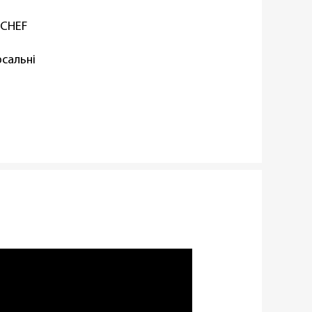
dCHEF
рсальні
рсальні ножі
віюча сталь
 пластик
дна
вності