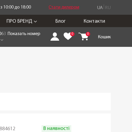
 10:00 до 18:00
Стати дилером
UA
RU
ПРО БРЕНД
Блог
Контакти
0
6
3
Показать номер
0
0
Кошик
В наявності
884612