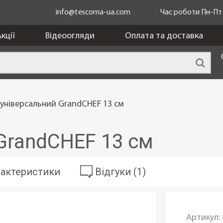
info@tescoma-ua.com
Час роботи Пн-Пт з
кції
Відеоогляди
Оплата та доставка
 універсальний GrandCHEF 13 см
GrandCHEF 13 см
актеристики
Відгуки (1)
Артикул: