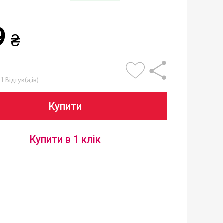
9
₴
1 Відгук(а,ів)
Купити
Купити в 1 клік