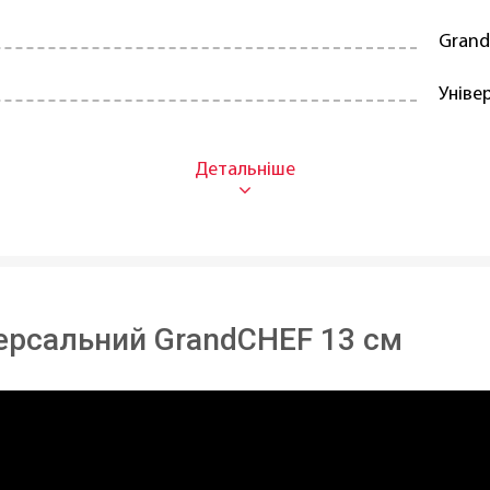
Gran
Уніве
Уніве
Нержа
13 см
ABS -
версальний GrandCHEF 13 см
Накла
домийній машині:
Так
В ная