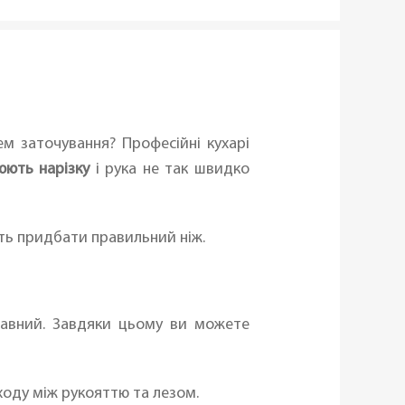
ем заточування? Професійні кухарі
ють нарізку
і рука не так швидко
ють придбати правильний ніж.
лавний. Завдяки цьому ви можете
еходу між рукояттю та лезом.