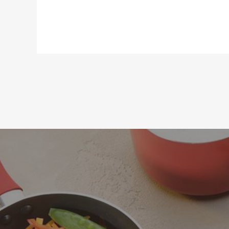
Призначення:
Матеріал:
Можливість використання в посу
Довжина:
Статус товару:
Країна реєстрація бренду: