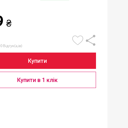
9
₴
0 Відгук(а,ів)
Купити
Купити в 1 клік