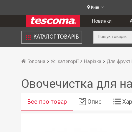
Київ
Новинки
А
КАТАЛОГ ТОВАРІВ
Головна
Усі категорії
Нарізка
Для фрукті
Овочечистка для н
Все про товар
Опис
Хар