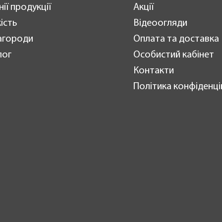
нії продукції
Акції
ість
Відеоогляди
агороди
Оплата та доставка
лог
Особистий кабінет
Контакти
Політика конфіденці