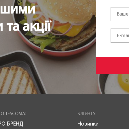
ршими
та акції
О TESCOMA:
КЛІЄНТУ:
РО БРЕНД
Новинки