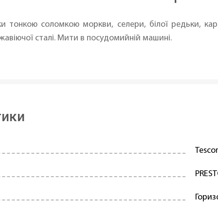
 тонкою соломкою моркви, селери, білої редьки, карт
ржавіючої сталі. Мити в посудомийній машині.
тики
Tesc
PREST
Гориз