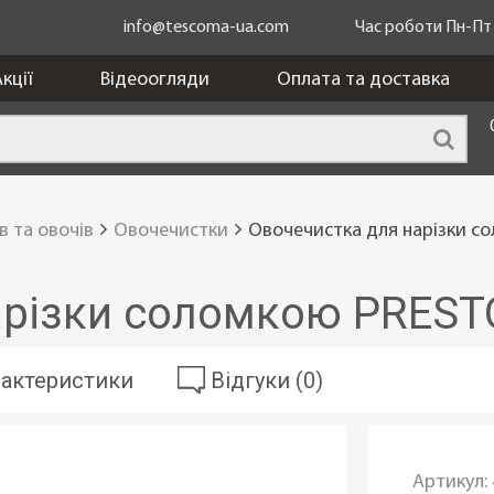
info@tescoma-ua.com
Час роботи Пн-Пт з
кції
Відеоогляди
Оплата та доставка
в та овочів
Овочечистки
Овочечистка для нарізки с
арізки соломкою PRESTO
актеристики
Відгуки (0)
Артикул: