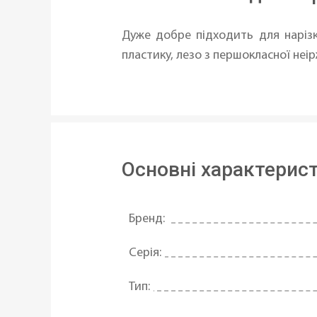
Дуже добре підходить для нарізки
пластику, лезо з першокласної неі
Основні характерис
Бренд:
Серія:
Тип: