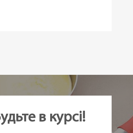
арізки соломкою
віюча сталь
,
Пластик
вності
удьте в курсі!