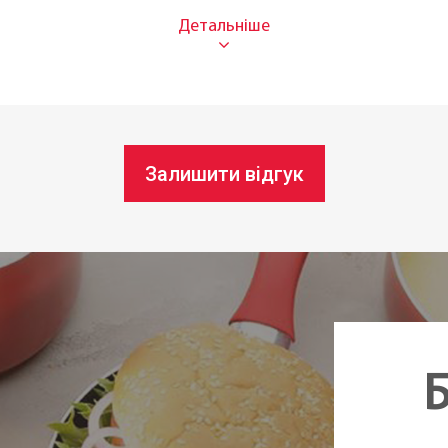
Для н
Нержа
домийній машині:
Так
16 см
Залишити відгук
В ная
Чехія
Б