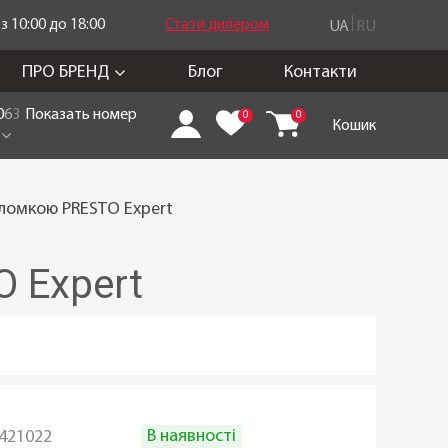
 10:00 до 18:00
Стати дилером
UA
RU
ПРО БРЕНД
Блог
Контакти
0
6
3
Показать номер
0
0
Кошик
оломкою PRESTO Expert
 Expert
В наявності
421022