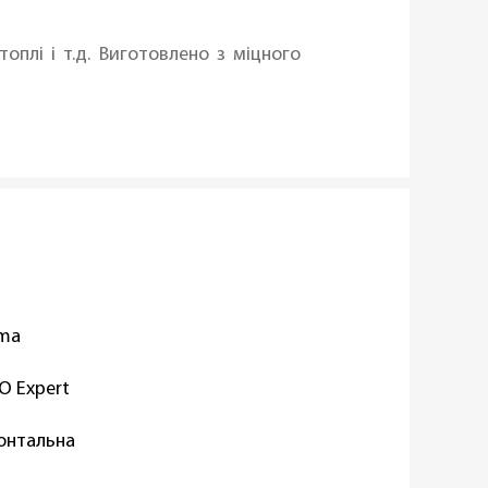
оплі і т.д. Виготовлено з міцного
oma
O Expert
онтальна