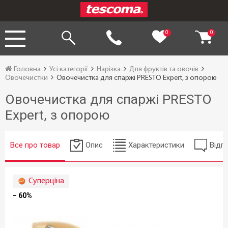
0
0
Головна
Усі категорії
Нарізка
Для фруктів та овочів
Овочечистки
Овочечистка для спаржі PRESTO Expert, з опорою
Овочечистка для спаржі PRESTO
Expert, з опорою
Все про товар
Опис
Характеристики
Відгу
Суперціна
− 60%