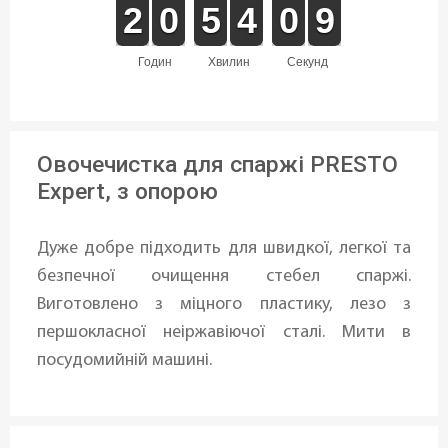
1
1
2
2
9
9
0
0
4
4
5
5
3
3
4
4
1
0
0
9
8
9
годин
хвилин
секунд
Овочечистка для спаржі PRESTO
Expert, з опорою
Дуже добре підходить для швидкої, легкої та
безпечної очищення стебел спаржі.
Виготовлено з міцного пластику, лезо з
першокласної неіржавіючої сталі. Мити в
посудомийній машині.