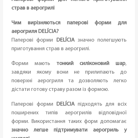
страв в аерогрилі
Чим вирізняються паперові форми для
аерогриля DELÍCIA?
Паперові форми
DELÍCIA
значно полегшують
приготування страв в аерогрилі.
Форми мають
тонкий силіконовий шар
,
завдяки якому вони не прилипають до
поверхні аерогриля та дозволяють легко
дістати готову страву разом із формою.
Паперові форми
DELÍCIA
підходять для всіх
поширених типів аерогрилів відповідної
форми. Використання таких форм допомагає
значно легше підтримувати аерогриль у