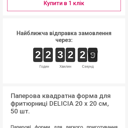
Купити в 1 клік
Найближча відправка замовлення
через:
1
1
2
2
1
1
2
2
2
2
3
3
1
1
2
2
3
2
2
9
8
8
годин
хвилин
секунд
Паперова квадратна форма для
фритюрниці DELICIA 20 х 20 см,
50 шт.
Паперові форми для легкого приготування