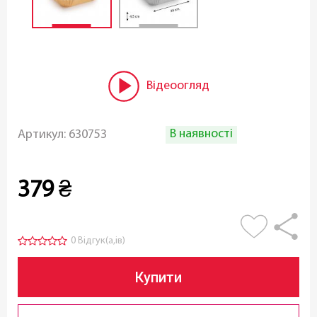
Відеоогляд
В наявності
Артикул:
630753
379
₴
0 Відгук(а,ів)
Купити