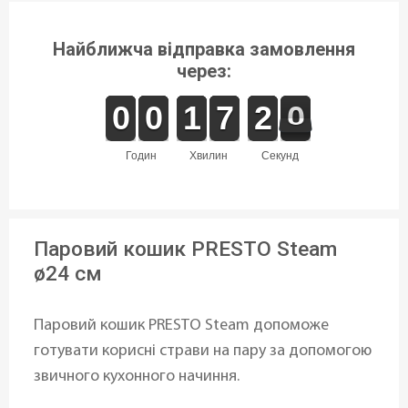
Найближча відправка замовлення
через:
9
9
0
0
9
9
0
0
1
1
1
1
6
6
7
7
2
1
0
9
2
0
годин
хвилин
секунд
Паровий кошик PRESTO Steam
ø24 см
Паровий кошик PRESTO Steam допоможе
готувати корисні страви на пару за допомогою
звичного кухонного начиння.