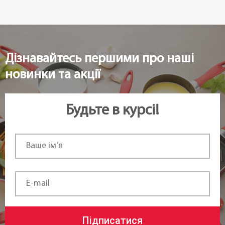
Колір:
Оливковий
Дізнавайтесь першими про наші
Сегмент:
новинки та акції
Для дому
,
Horeca
Можливість використання в
Будьте в курсі!
посудомийній машині:
Ні
Довжина:
10 см
Ширина:
10 см
Підписатися