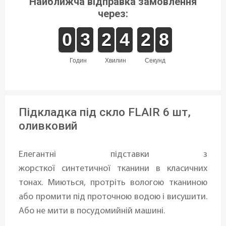
Найближча відправка замовлення
через:
9
9
0
0
2
2
3
3
1
1
2
2
3
3
4
4
3
2
2
8
7
8
годин
хвилин
секунд
Підкладка під скло FLAIR 6 шт,
оливковий
Елегантні підставки з
жорсткої синтетичної тканини в класичних
тонах. Миються, протріть вологою тканиною
або промити під проточною водою і висушити.
Або не мити в посудомийній машині.