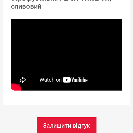
Синтетична тканина
сливовий
Колір:
Сливовий
Сегмент:
Для дому
,
Horeca
Можливість використання в
посудомийній машині:
Ні
Довжина:
45 см
Ширина:
Залишити відгук
32 см