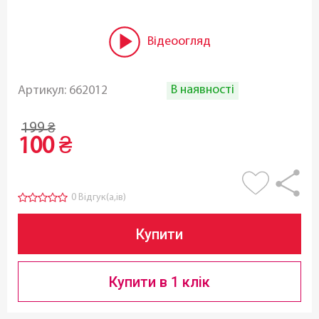
Відеоогляд
В наявності
Артикул:
662012
199
₴
100
₴
0 Відгук(а,ів)
Купити
Купити в 1 клік