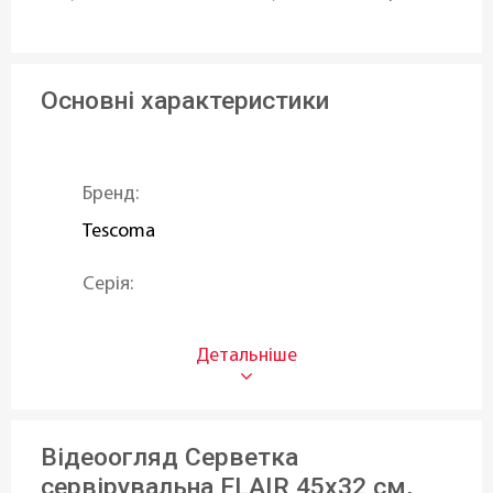
Основні характеристики
Бренд:
Tescoma
Серія:
CLASSIC
,
FLAIR
Тип:
Сервірувальні
Відеоогляд Серветка
Матеріал:
сервірувальна FLAIR 45x32 см,