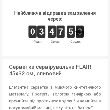
Найближча відправка замовлення
через:
9
9
0
0
2
2
3
3
3
3
4
4
6
6
7
7
4
4
5
5
3
2
2
годин
хвилин
секунд
Серветка сервірувальна FLAIR
45x32 см, сливовий
Елегантна серветка з миючого синтетичного
матеріалу. Протріть вологою ганчіркою або
промийте під проточною водою. Чи не мийте в
посудомийній машині, не сушіть на батареї.