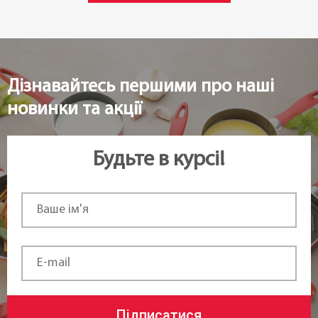
Статус товару:
Під замовлення
Дізнавайтесь першими про наші
Країна реєстрація бренду:
новинки та акції
Чехія
Будьте в курсі!
Підписатися