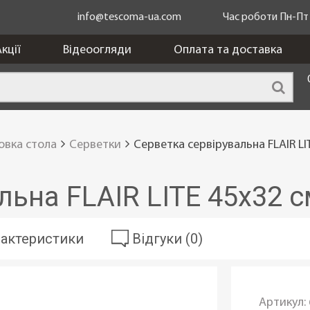
info@tescoma-ua.com
Час роботи Пн-Пт з
кції
Відеоогляди
Оплата та доставка
овка стола
Серветки
Серветка сервірувальна FLAIR L
льна FLAIR LITE 45x32 
актеристики
Відгуки (0)
Артикул: