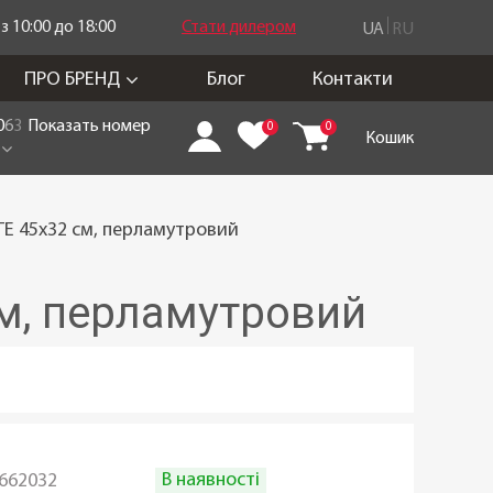
 10:00 до 18:00
Стати дилером
UA
RU
ПРО БРЕНД
Блог
Контакти
0
6
3
Показать номер
0
0
Кошик
ITE 45x32 см, перламутровий
см, перламутровий
В наявності
662032