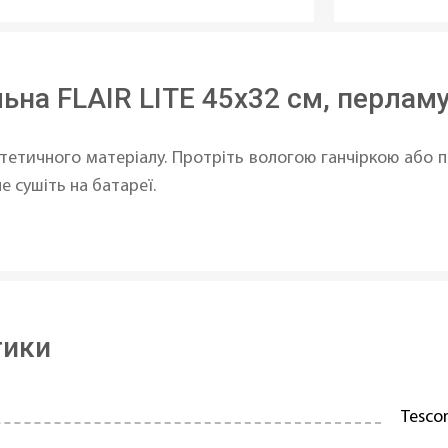
ьна FLAIR LITE 45x32 см, перлам
тетичного матеріалу. Протріть вологою ганчіркою або
е сушіть на батареї.
тики
Tesc