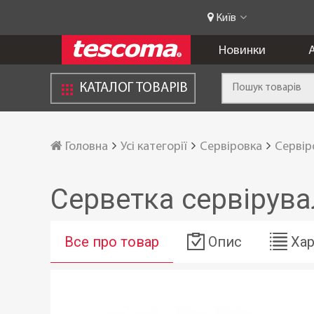
Київ
Новинки
А
КАТАЛОГ ТОВАРІВ
Головна
Усі категорії
Сервіровка
Сервір
Серветка сервірува
Все про товар
Опис
Хар