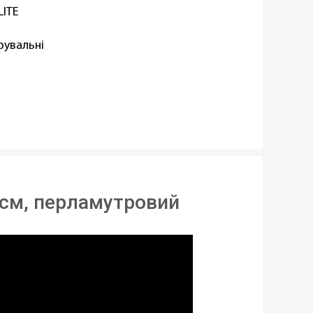
LITE
рувальні
тична тканина
амутровий
ому
,
Horeca
 см, перламутровий