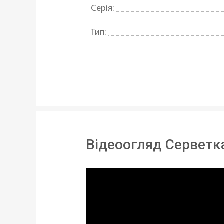
Серія:
Тип:
Матеріал:
Колір:
Сегмент:
Можливість використання в посу
Відеоогляд Серветка
Довжина:
Ширина:
Країна реєстрація бренду: