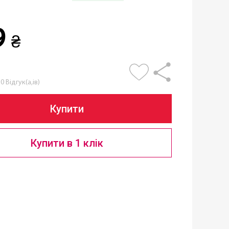
9
₴
0 Відгук(а,ів)
Купити
Купити в 1 клік