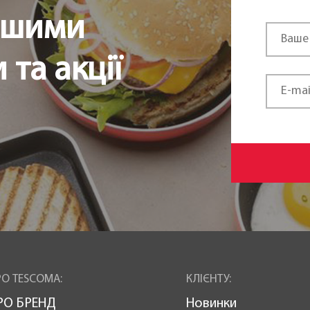
ршими
та акції
О TESCOMA:
КЛІЄНТУ:
РО БРЕНД
Новинки