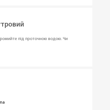
утровий
 промийте під проточною водою. Чи
oma