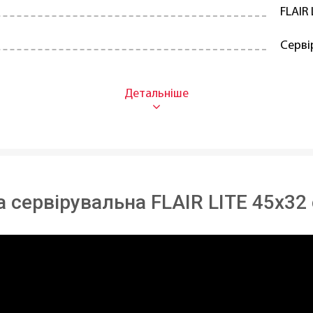
FLAIR 
Серві
Синте
Перл
Для д
домийній машині:
Ні
 сервірувальна FLAIR LITE 45x32
45 см
32 см
Чехія