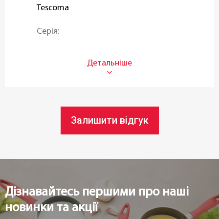
Tescoma
Серія:
PRESTO
Тип:
Штопори
Матеріал:
Залишити відгук
Нержавіюча сталь
Колір:
Хром
Дізнавайтесь першими про наші
Можливість використання в
посудомийній машині:
новинки та акції