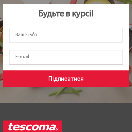
Ні
Будьте в курсі!
Висота (см):
17 см
Вага:
140 г
Статус товару:
В наявності
Підписатися
Країна реєстрація бренду:
Чехія