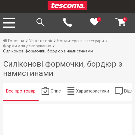
0
0
Головна
Усі категорії
Кондитерські аксесуари
Форми для декорування
Силіконові формочки, бордюр з намистинами
Силіконові формочки, бордюр з
намистинами
Все про товар
Опис
Характеристики
Відгу