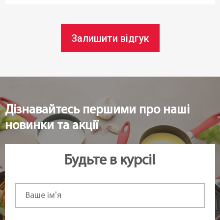
Довжина:
26 см
Залишити відгук
Ширина:
8 см
Статус товару:
Під замовлення
Дізнавайтесь першими про наші
новинки та акції
Країна реєстрація бренду:
Чехія
Будьте в курсі!