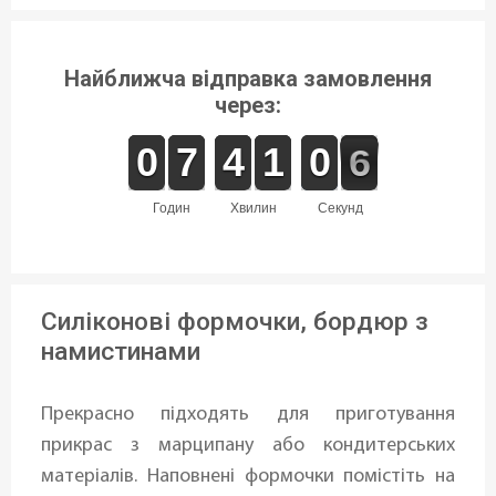
Найближча відправка замовлення
через:
9
9
0
0
6
6
7
7
3
3
4
4
1
1
1
1
1
0
0
6
5
5
годин
хвилин
секунд
Силіконові формочки, бордюр з
намистинами
Прекрасно підходять для приготування
прикрас з марципану або кондитерських
матеріалів. Наповнені формочки помістіть на