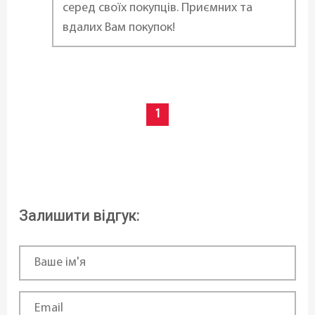
серед своїх покупців. Приємних та
Статус товару:
вдалих Вам покупок!
В наявності
Країна реєстрація бренду:
Чехія
1
Залишити відгук: