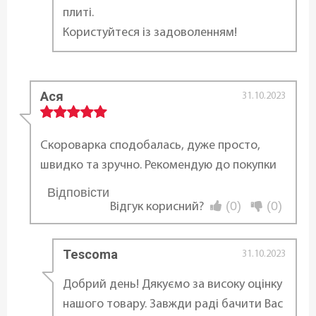
плиті.
Сумісність з джерелами тепла:
Користуйтеся із задоволенням!
Газові
,
Електричні
,
Склокерамічні
,
Індукційні
,
Усі види плит
Можливість використання в
Ася
31.10.2023
посудомийній машині:
Частково
Скороварка сподобалась, дуже просто,
швидко та зручно. Рекомендую до покупки
Діаметр ø:
Відповісти
25 см
...
(0)
(0)
Відгук корисний?
Висота (см):
23 см
Tescoma
31.10.2023
Добрий день! Дякуємо за високу оцінку
Довжина:
нашого товару. Завжди раді бачити Вас
43 см