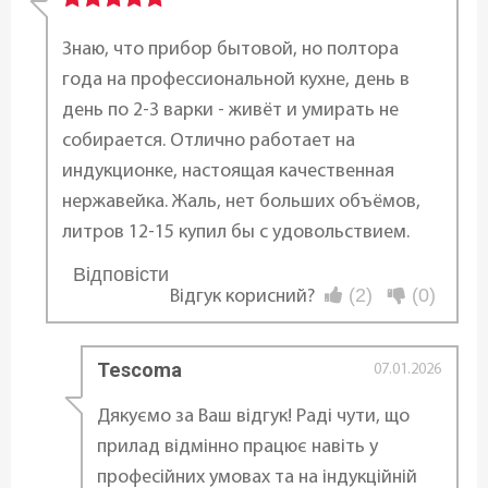
6,0 л
Знаю, что прибор бытовой, но полтора
Матеріал:
года на профессиональной кухне, день в
Нержавіюча сталь
день по 2-3 варки - живёт и умирать не
собирается. Отлично работает на
Матеріал кришки:
индукционке, настоящая качественная
Нержавіюча сталь, пластик
нержавейка. Жаль, нет больших объёмов,
литров 12-15 купил бы с удовольствием.
Матеріал ручок:
Відповісти
Пластик
...
(2)
(0)
Відгук корисний?
Антипригарне покриття:
Tescoma
Без покриття
07.01.2026
Дякуємо за Ваш відгук! Раді чути, що
Кількість рівнів тиску:
прилад відмінно працює навіть у
1
,
Так
професійних умовах та на індукційній