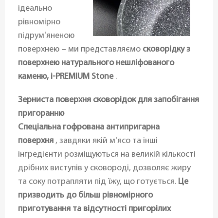
ідеально
рівномірно
підрум'яненою
поверхнею – ми представляємо
сковорідку з
поверхнею натурального нешліфованого
каменю, i-PREMIUM Stone
.
Зерниста поверхня сковорідок для запобігання
пригоранню
Спеціальна гофрована антипригарна
поверхня
, завдяки якій м'ясо та інші
інгредієнти розміщуються на великій кількості
дрібних виступів у сковороді, дозволяє жиру
та соку потрапляти під їжу, що готується.
Це
призводить до більш рівномірного
приготування та відсутності пригорілих