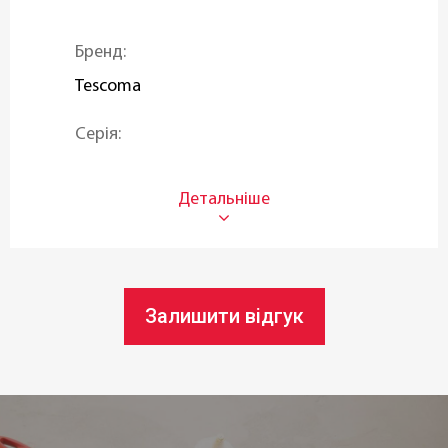
Бренд:
Tescoma
Серія:
i-PREMIUM Stone
Тип:
Сковороди-гриль
Матеріал:
Залишити відгук
Нержавіюча сталь
,
Алюмінієвий сплав
Матеріал ручок:
Нержавіюча сталь
,
Пластик