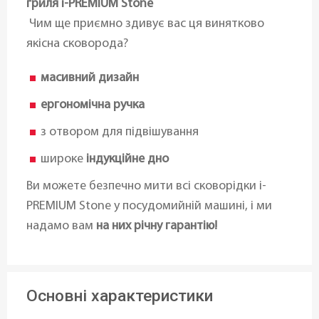
гриля i-PREMIUM Stone
Чим ще приємно здивує вас ця винятково
якісна сковорода?
масивний дизайн
ергономічна ручка
з отвором для підвішування
широке
індукційне дно
Ви можете безпечно мити всі сковорідки i-
PREMIUM Stone у посудомийній машині, і ми
надамо вам
на них річну гарантію!
Основні характеристики