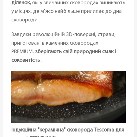
ділянок,
які у звичайних сковородах виникають
у місцях, де м'ясо найбільше прилипає до дна
сковороди.
Завдяки революційній 3D-поверхні, страви,
приготовані в каменних сковородах i-
PREMIUM,
зберігають свій природний смак і
соковитість
.
Індукційна "керамічна" сковорода Tescoma для