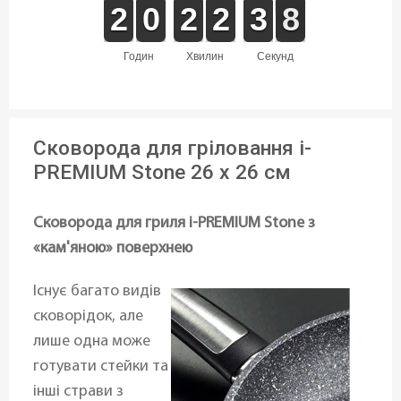
1
1
2
2
9
9
0
0
1
1
2
2
1
1
2
2
4
3
3
8
7
годин
хвилин
секунд
Сковорода для гріловання i-
PREMIUM Stone 26 x 26 см
Сковорода для гриля i-PREMIUM Stone з
«кам'яною» поверхнею
Існує багато видів
сковорідок, але
лише одна може
готувати стейки та
інші страви з