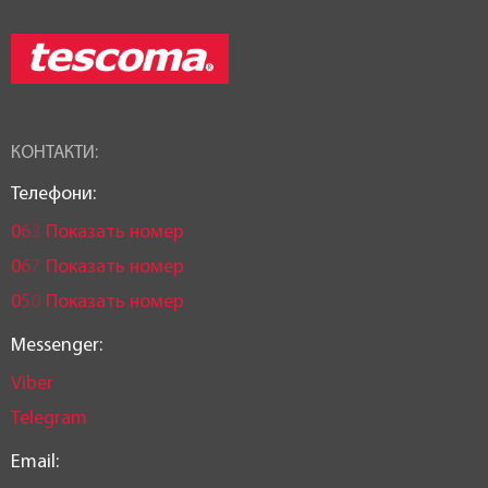
Індукційні
,
Усі види плит
Можливість використання в
посудомийній машині:
Так
КОНТАКТИ:
Висота (см):
Телефони:
7,5 см
0
6
3
Показать номер
0
6
7
Показать номер
Довжина:
0
5
0
Показать номер
44 см
Messenger:
Ширина:
Viber
26 см
Telegram
Статус товару:
Email: