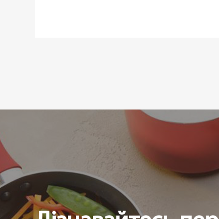
Форма:
Колір:
Сегмент:
Використання в мікрохвильовій пе
Можливість використання в посу
Діаметр ø:
Статус товару:
Країна реєстрація бренду: