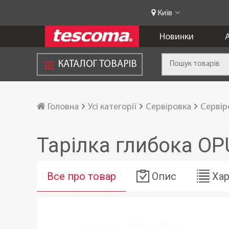
Київ
Новинки
А
КАТАЛОГ ТОВАРІВ
Головна
Усі категорії
Сервіровка
Сервір
Тарілка глибока OP
Все про товар
Опис
Хар