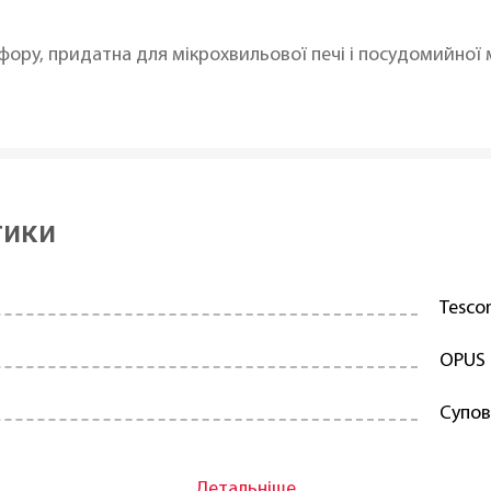
ору, придатна для мікрохвильової печі і посудомийної
тики
Tesc
OPUS
Супов
Порц