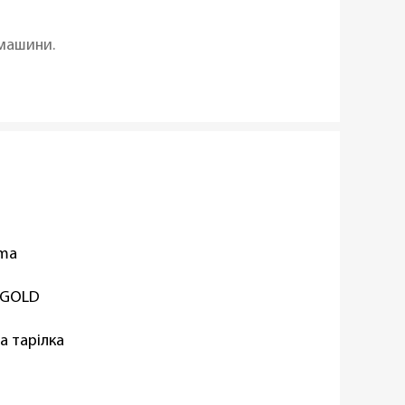
 машини.
oma
 GOLD
а тарілка
еляна