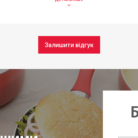
Кругл
Крем
Для д
Залишити відгук
чі:
Так
домийній машині:
Так
22 см
Під з
Б
Чехія