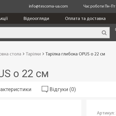
info@tescoma-ua.com
Час роботи Пн-Пт з
кції
Відеоогляди
Оплата та доставка
овка стола
Тарілки
Тарілка глибока OPUS o 22 см
US o 22 см
актеристики
Відгуки (0)
Артикул: