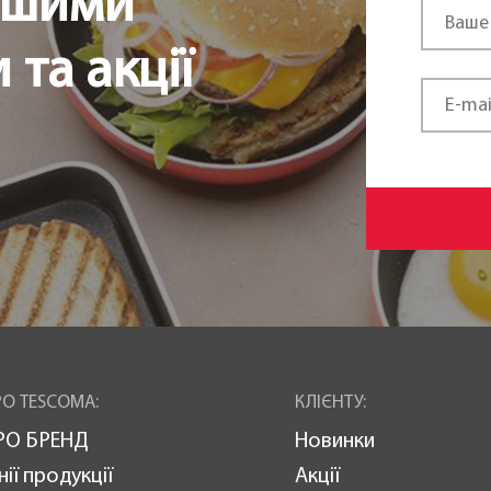
ршими
та акції
О TESCOMA:
КЛІЄНТУ:
РО БРЕНД
Новинки
нії продукції
Акції