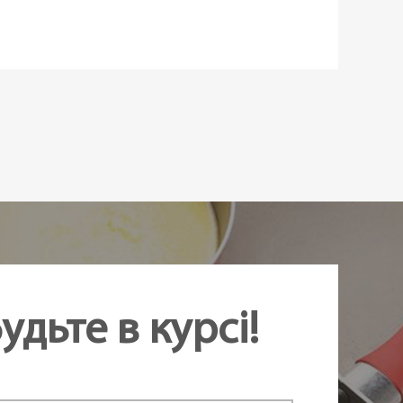
а
овий
ому
,
Horeca
амовлення
удьте в курсі!