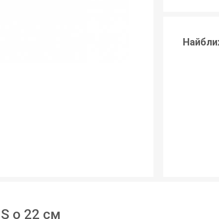
Найбли
S o 22 см