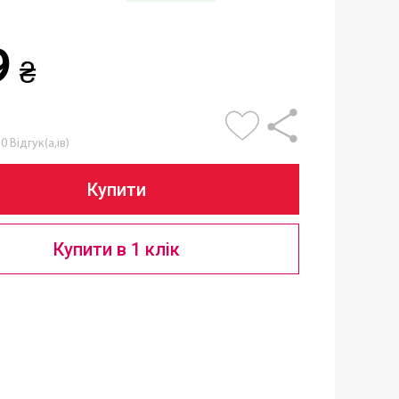
9
₴
0 Відгук(а,ів)
Купити
Купити в 1 клік