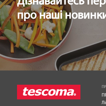
Дізнавайтесь пе
про наші новинки 
ПР
П
Лі