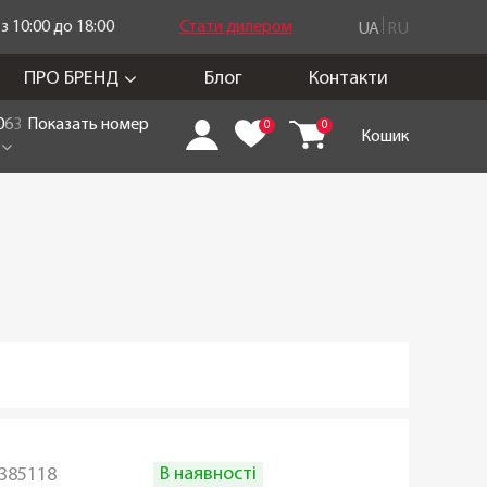
 10:00 до 18:00
Стати дилером
UA
RU
ПРО БРЕНД
Блог
Контакти
0
6
3
Показать номер
0
0
Кошик
В наявності
385118