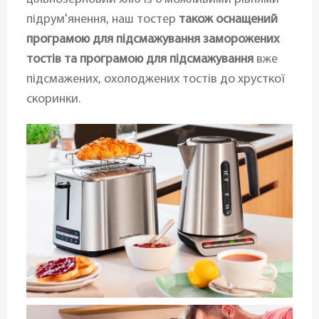
підрум'янення, наш тостер
також оснащений
програмою для підсмажування заморожених
тостів та програмою для підсмажування
вже
підсмажених, охолоджених тостів до хрусткої
скоринки.