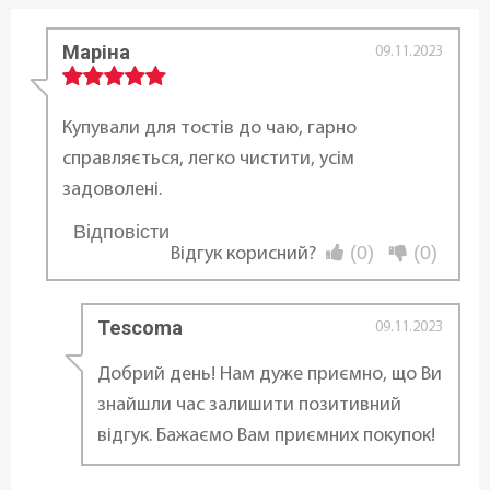
Висота (см):
Маріна
09.11.2023
19 см
Довжина:
Купували для тостів до чаю, гарно
26,5 см
справляється, легко чистити, усім
задоволені.
Ширина:
Відповісти
...
15,5 см
(0)
(0)
Відгук корисний?
Вага:
Tescoma
09.11.2023
1350 г
Добрий день! Нам дуже приємно, що Ви
Статус товару:
знайшли час залишити позитивний
В наявності
відгук. Бажаємо Вам приємних покупок!
Країна реєстрація бренду: