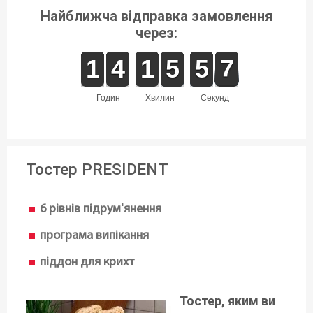
Найближча відправка замовлення
через:
1
1
1
1
3
3
4
4
1
1
1
1
6
5
5
0
5
5
7
6
годин
хвилин
секунд
Тостер PRESIDENT
6 рівнів підрум'янення
програма випікання
піддон для крихт
Тостер, яким ви