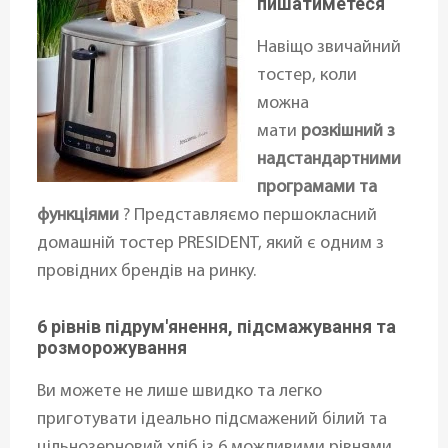
пишатиметеся
Навіщо звичайний
тостер, коли
можна
мати
розкішний з
надстандартними
програмами та
функціями
? Представляємо першокласний
домашній тостер PRESIDENT, який є одним з
провідних брендів на ринку.
6 рівнів підрум'янення, підсмажування та
розморожування
Ви можете не лише швидко та легко
приготувати ідеально підсмажений білий та
цільнозерновий хліб із 6 можливими рівнями