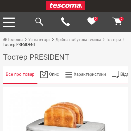
0
0
Головна
Усі категорії
Дрібна побутова техніка
Тостери
Тостер PRESIDENT
Тостер PRESIDENT
Все про товар
Опис
Характеристики
Відгу