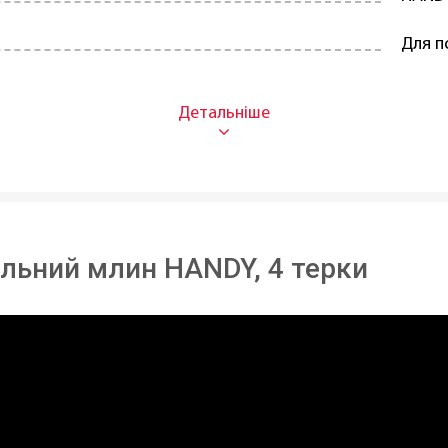
комендується мити під проточною водою
Для п
Нержа
домийній машині:
Ні
25 см
В ная
альний млин HANDY, 4 терки
Чехія