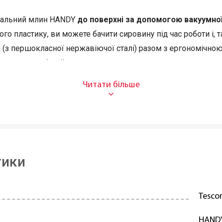
рсальний млин HANDY
до поверхні за допомогою вакуумно
ого пластику, ви можете бачити сировину під час роботи і,
ки (з першокласної нержавіючої сталі) разом з ергономіч
ування надмірної сили.
то вставивши тертку та потягнувши за ручку, тобто за 2 се
рібнювач до підкладки та почати терти.
Чотири
насадки доз
 та нарізати скибочками.
Після використання млина їх можн
тики
й пластик та першокласна нержавіюча сталь
Tesc
HAND