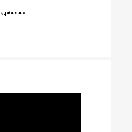
одрібнення
віюча сталь
,
Пластик
вності