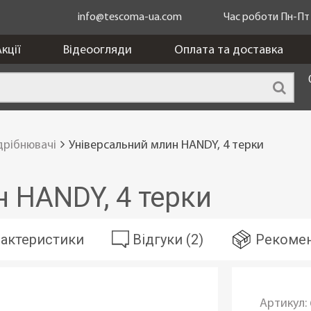
info@tescoma-ua.com
Час роботи Пн-Пт з
кції
Відеоогляди
Оплата та доставка
дрібнювачі
Універсальний млин HANDY, 4 терки
 HANDY, 4 терки
актеристики
Відгуки (2)
Рекомен
Артикул: