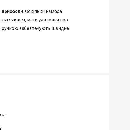
ї присоски
. Оскільки камера
 таким чином, мати уявлення про
ною ручкою забезпечують швидке
кунди! Потім одним рухом важеля
воляють натерти на дрібній та
а легко розібрати і легко помити.
oma
Y