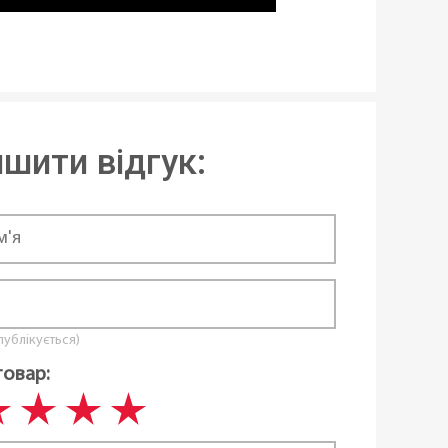
шити відгук:
 публікується)
товар: