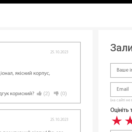
Зали
25.10.2023
іонал, якісний корпус,
(2)
(0)
ідгук корисний?
(на сайті не
Оцініть 
25.10.2023