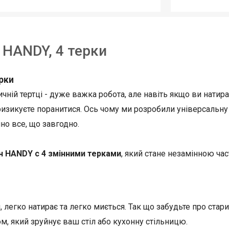
 HANDY, 4 терки
рки
чній тертці - дуже важка робота, але навіть якщо ви натира
изикуєте поранитися. Ось чому ми розробили універсальну 
но все, що завгодно.
н HANDY с 4 змінними терками
, який стане незамінною ча
, легко натирає та легко миється. Так що забудьте про стар
м, який зруйнує ваш стіл або кухонну стільницю.