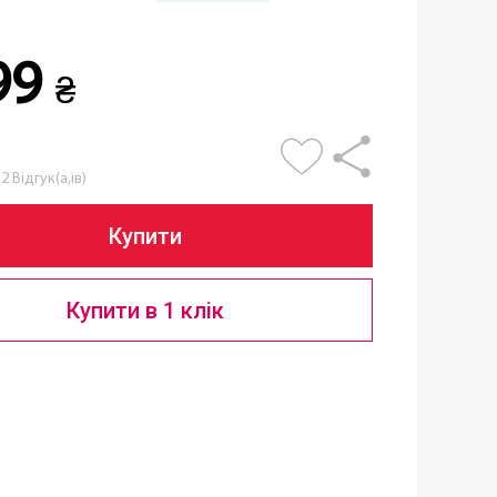
99
₴
2 Відгук(а,ів)
Купити
Купити в 1 клік