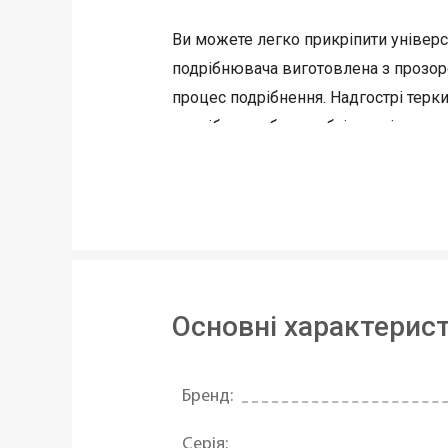
Ви можете легко прикріпити уніве
подрібнювача виготовлена ​​з прозор
процес подрібнення. Надгострі тер
подрібнення без необхідності застос
Які інші переваги млина?
Ви можете легко зібрати млин, прос
достатньо закріпити (приклеїти) под
великій тертці, натерти соломкою
Основні характерис
Матеріал:
спеціальний загартовани
Бренд:
Серія: