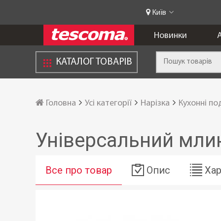
Київ
Новинки
А
КАТАЛОГ ТОВАРІВ
Головна
Усі категорії
Нарізка
Кухонні по
Універсальний млин
Все про товар
Опис
Хар