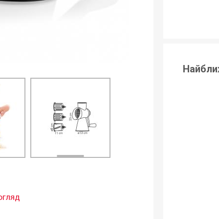
Найбли
огляд