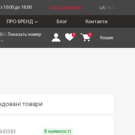
 10:00 до 18:00
Стати дилером
UA
RU
ПРО БРЕНД
Блог
Контакти
0
6
3
Показать номер
0
0
Кошик
довані товари
В наявності
643583