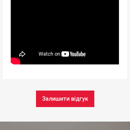
Матеріал:
Нержавіюча сталь
Тип поставки:
Один предмет
Можливість використання в
посудомийній машині:
Так
Діаметр ø:
7 см
Залишити відгук
Довжина:
28 см
Статус товару: