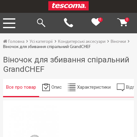
0
0
Головна
Усі категорії
Кондитерські аксесуари
Віночки
Віночок для збивання спіральний GrandCHEF
Віночок для збивання спіральний
GrandCHEF
Все про товар
Опис
Характеристики
Відгу