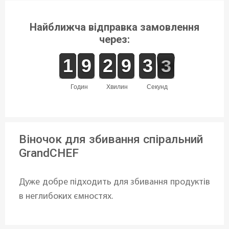
Найближча відправка замовлення
через:
1
1
1
1
8
8
9
9
1
1
2
2
8
8
9
9
2
2
3
3
3
2
2
годин
хвилин
секунд
Віночок для збивання спіральний
GrandCHEF
Дуже добре підходить для збивання продуктів
в неглибоких ємностях.