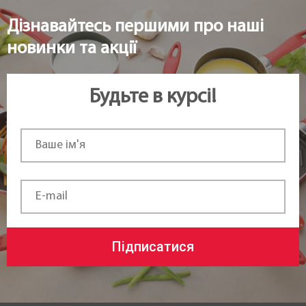
В наявності
Дізнавайтесь першими про наші
новинки та акції
Країна реєстрація бренду:
Чехія
Будьте в курсі!
Підписатися