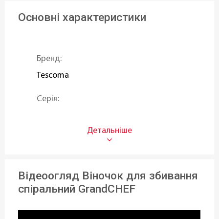
Основні характеристики
Бренд:
Tescoma
Серія:
GrandCHEF
Тип:
Спіральні
,
Ручні
Відеоогляд Віночок для збивання
Призначення:
спіральний GrandCHEF
Для тіста